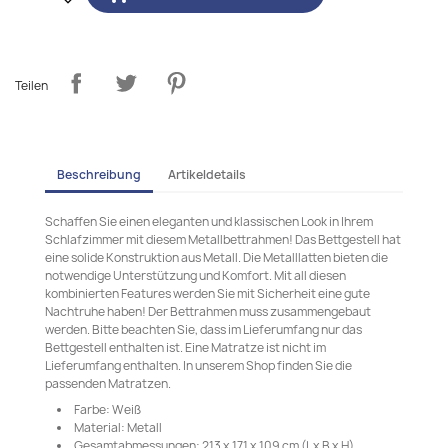
Teilen
Beschreibung
Artikeldetails
Schaffen Sie einen eleganten und klassischen Look in Ihrem
Schlafzimmer mit diesem Metallbettrahmen! Das Bettgestell hat
eine solide Konstruktion aus Metall. Die Metalllatten bieten die
notwendige Unterstützung und Komfort. Mit all diesen
kombinierten Features werden Sie mit Sicherheit eine gute
Nachtruhe haben! Der Bettrahmen muss zusammengebaut
werden. Bitte beachten Sie, dass im Lieferumfang nur das
Bettgestell enthalten ist. Eine Matratze ist nicht im
Lieferumfang enthalten. In unserem Shop finden Sie die
passenden Matratzen.
Farbe: Weiß
Material: Metall
Gesamtabmessungen: 213 x 171 x 109 cm (L x B x H)