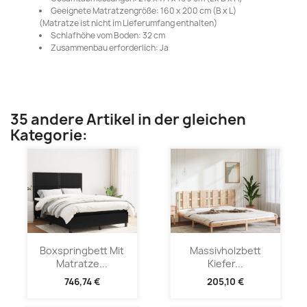
Geeignete Matratzengröße: 160 x 200 cm (B x L)
(Matratze ist nicht im Lieferumfang enthalten)
Schlafhöhe vom Boden: 32 cm
Zusammenbau erforderlich: Ja
35 andere Artikel in der gleichen
Kategorie:
Boxspringbett Mit
Massivholzbett
Matratze...
Kiefer...
746,74 €
205,10 €