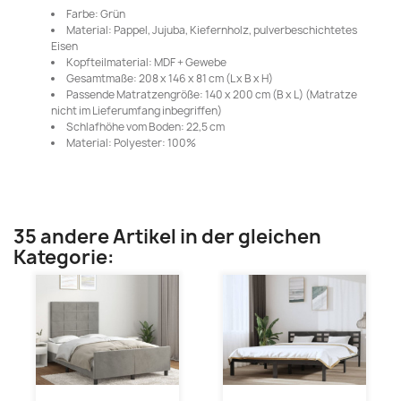
Farbe: Grün
Material: Pappel, Jujuba, Kiefernholz, pulverbeschichtetes
Eisen
Kopfteilmaterial: MDF + Gewebe
Gesamtmaße: 208 x 146 x 81 cm (L x B x H)
Passende Matratzengröße: 140 x 200 cm (B x L) (Matratze
nicht im Lieferumfang inbegriffen)
Schlafhöhe vom Boden: 22,5 cm
Material: Polyester: 100%
35 andere Artikel in der gleichen
Kategorie: