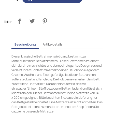
Teilen
Beschreibung
Artikeldetails
Dieser klassische Bettrahmen wird ganz bestimmt zum
Mittelpunkt Ihres Schlafzimmers. Dieser Bettrahmen zeichnet
sich durch ein schlichtes und dennoch elegantes Design aus und
verleiht Ihrem Schlafzimmerdekor einen Hauch von elegantem
Charme. Aus Holz und Eisen gefertigt, ist dieser Bettrahmen
äußerst robust und langlebig. Die Holzbeine verleihen dem Bett
zusätzliche Haltbarkeit. Darüber hinaus wirkt das mit
strapazierfähigem Stoff bezogene Bett einladend und lässt sich
leicht reinigen. Dieser Bettrahmen ist für eine Matratze von 140
x 200 cm geeignet. Bitte beachten Sie, dass die Lieferung nur
das Bettgestell beinhaltet. Eine Matratze ist nicht enthalten. Das
Bettgestell ist leicht zu montieren. In unserem Shop finden Sie
dazu eine passende Matratze.