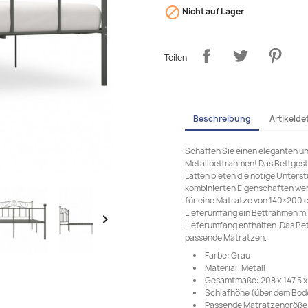

Nicht auf Lager
Teilen
Beschreibung
Artikeldet
Schaffen Sie einen eleganten un
Metallbettrahmen! Das Bettgestel
Latten bieten die nötige Unterst
kombinierten Eigenschaften werd
für eine Matratze von 140×200 c
Lieferumfang ein Bettrahmen mit 

Lieferumfang enthalten. Das Bett
passende Matratzen.
Farbe: Grau
Material: Metall
Gesamtmaße: 208 x 147,5 x 
Schlafhöhe (über dem Bod
Passende Matratzengröße: 