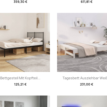
359,30 €
611,81 €
Vorschau
Vorschau


Bettgestell Mit Kopfteil...
Tagesbett Ausziehbar Weiß
125,21 €
231,00 €