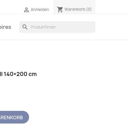
shopping_cart

Warenkorb
(0)
Anmelden
ires
search
ll 140×200 cm
ARENKORB