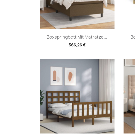
Vorschau

Boxspringbett Mit Matratze...
Bo
566,26 €