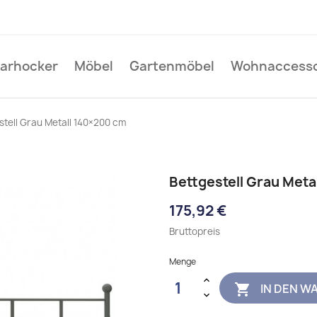
Barhocker
Möbel
Gartenmöbel
Wohnaccesso
stell Grau Metall 140×200 cm
Bettgestell Grau Meta
175,92 €
Bruttopreis
Menge
IN DEN W
