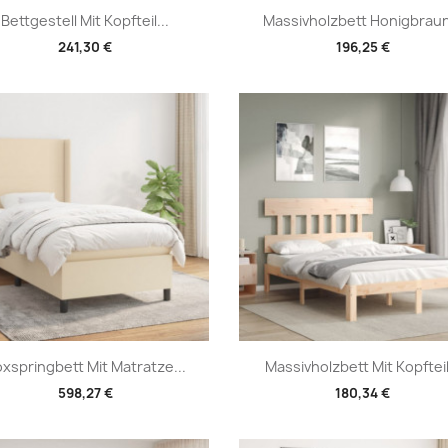
Vorschau
Vorschau


Bettgestell Mit Kopfteil...
Massivholzbett Honigbraun
241,30 €
196,25 €
Vorschau
Vorschau


xspringbett Mit Matratze...
Massivholzbett Mit Kopfteil.
598,27 €
180,34 €