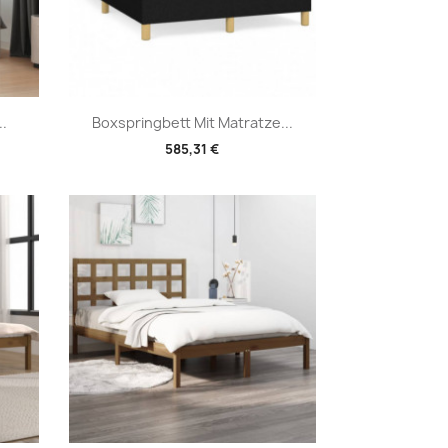
Vorschau

..
Boxspringbett Mit Matratze...
585,31 €