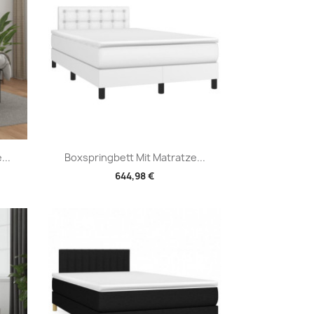
Vorschau

...
Boxspringbett Mit Matratze...
644,98 €