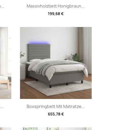
Vorschau

...
Massivholzbett Honigbraun...
199,68 €
Vorschau

..
Boxspringbett Mit Matratze...
655,78 €