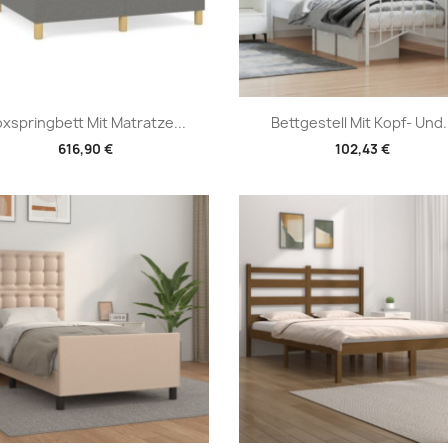
Vorschau
Vorschau


xspringbett Mit Matratze...
Bettgestell Mit Kopf- Und.
616,90 €
102,43 €