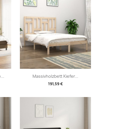
Vorschau

...
Massivholzbett Kiefer...
191,59 €