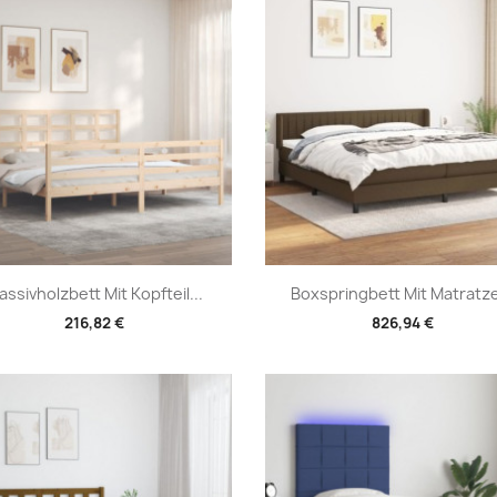
Vorschau
Vorschau


assivholzbett Mit Kopfteil...
Boxspringbett Mit Matratze
216,82 €
826,94 €