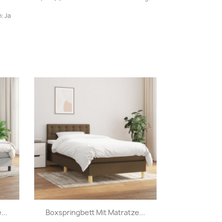
: Ja
Vorschau

...
Boxspringbett Mit Matratze...