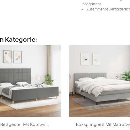
inbegriffen)
Zusammenbau erforderlich
en Kategorie:
Vorschau
Vorschau


Bettgestell Mit Kopfteil...
Boxspringbett Mit Matratze