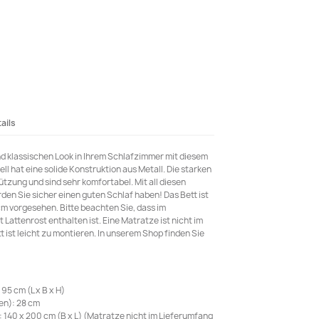
ails
d klassischen Look in Ihrem Schlafzimmer mit diesem
l hat eine solide Konstruktion aus Metall. Die starken
ützung und sind sehr komfortabel. Mit all diesen
en Sie sicher einen guten Schlaf haben! Das Bett ist
m vorgesehen. Bitte beachten Sie, dass im
Lattenrost enthalten ist. Eine Matratze ist nicht im
 ist leicht zu montieren. In unserem Shop finden Sie
95 cm (L x B x H)
en): 28 cm
140 x 200 cm (B x L) (Matratze nicht im Lieferumfang