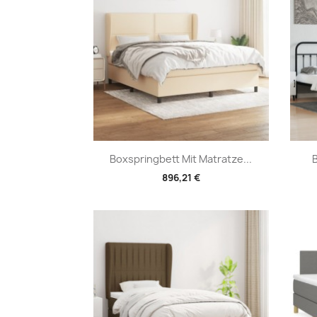
Vorschau

Boxspringbett Mit Matratze...
B
896,21 €