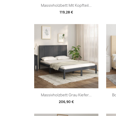
Vorschau

Massivholzbett Mit Kopfteil...
119,28 €
Vorschau

Massivholzbett Grau Kiefer...
Bo
206,90 €