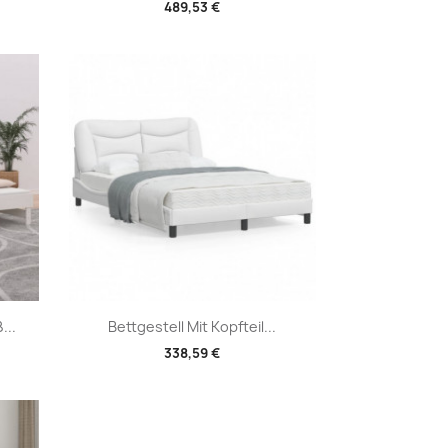
489,53 €
Vorschau

...
Bettgestell Mit Kopfteil...
338,59 €