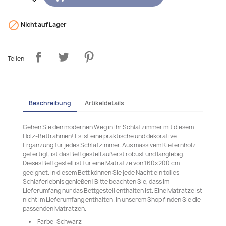

Nicht auf Lager
Teilen
Beschreibung
Artikeldetails
Gehen Sie den modernen Weg in Ihr Schlafzimmer mit diesem
Holz-Bettrahmen! Es ist eine praktische und dekorative
Ergänzung für jedes Schlafzimmer. Aus massivem Kiefernholz
gefertigt, ist das Bettgestell äußerst robust und langlebig.
Dieses Bettgestell ist für eine Matratze von 160x200 cm
geeignet. In diesem Bett können Sie jede Nacht ein tolles
Schlaferlebnis genießen! Bitte beachten Sie, dass im
Lieferumfang nur das Bettgestell enthalten ist. Eine Matratze ist
nicht im Lieferumfang enthalten. In unserem Shop finden Sie die
passenden Matratzen.
Farbe: Schwarz