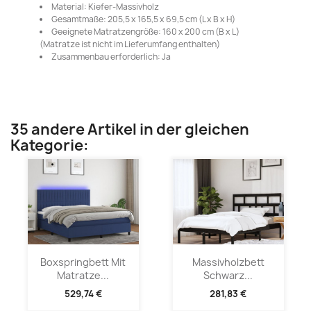
Material: Kiefer-Massivholz
Gesamtmaße: 205,5 x 165,5 x 69,5 cm (L x B x H)
Geeignete Matratzengröße: 160 x 200 cm (B x L)
(Matratze ist nicht im Lieferumfang enthalten)
Zusammenbau erforderlich: Ja
35 andere Artikel in der gleichen
Kategorie:
Boxspringbett Mit
Massivholzbett
Matratze...
Schwarz...
529,74 €
281,83 €