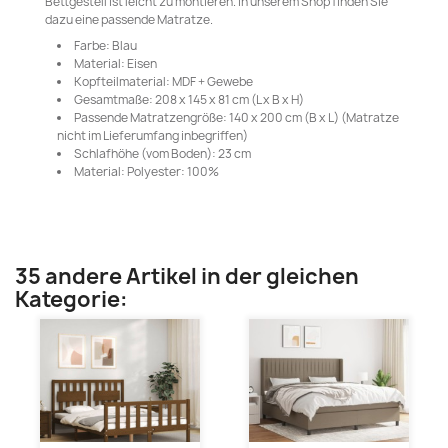
Bettgestell ist leicht zu montieren. In unserem Shop finden Sie
dazu eine passende Matratze.
Farbe: Blau
Material: Eisen
Kopfteilmaterial: MDF + Gewebe
Gesamtmaße: 208 x 145 x 81 cm (L x B x H)
Passende Matratzengröße: 140 x 200 cm (B x L) (Matratze
nicht im Lieferumfang inbegriffen)
Schlafhöhe (vom Boden): 23 cm
Material: Polyester: 100%
35 andere Artikel in der gleichen
Kategorie: