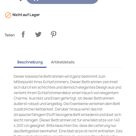

Nicht auf Lager
Teilen
Beschreibung
Artikeldetails
Dieser klassische Bettrahmen wird ganz bestimmt zum
Mittelpunkt Ihres Schlafzimmers. Dieser Bettrahmen zeichnet
sich durch ein schlichtes und dennoch elegantes Design aus und
verleiht Ihrem Schlafzimmerdekor einen Hauch von elegantem
Charme. Aus Holz und Eisen gefertigt, ist dieser Bettrahmen
äußerst robust und langlebig. Die Eisenbeine verleihen dem Bett
zusätzliche Haltbarkeit. Darüber hinaus wirkt das mit
strapazierfähigem Stoff bezogene Bett einladend und lässt sich
leicht reinigen. Dieser Bettrahmen ist für eine Matratze von 140
x 200 cm geeignet. Bitte beachten Sie, dass die Lieferung nur
das Bettgestell beinhaltet. Eine Matratze ist nicht enthalten. Das