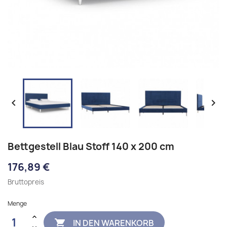


Bettgestell Blau Stoff 140 x 200 cm
176,89 €
Bruttopreis
Menge
IN DEN WARENKORB
