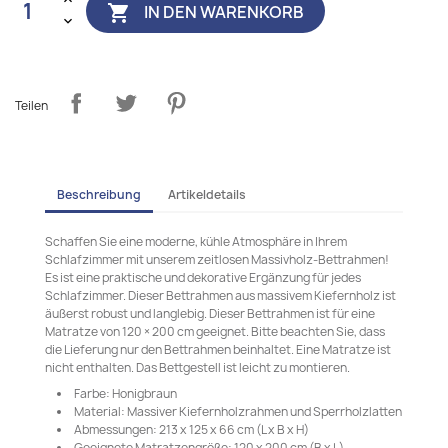
IN DEN WARENKORB

Teilen
Beschreibung
Artikeldetails
Schaffen Sie eine moderne, kühle Atmosphäre in Ihrem
Schlafzimmer mit unserem zeitlosen Massivholz-Bettrahmen!
Es ist eine praktische und dekorative Ergänzung für jedes
Schlafzimmer. Dieser Bettrahmen aus massivem Kiefernholz ist
äußerst robust und langlebig. Dieser Bettrahmen ist für eine
Matratze von 120 × 200 cm geeignet. Bitte beachten Sie, dass
die Lieferung nur den Bettrahmen beinhaltet. Eine Matratze ist
nicht enthalten. Das Bettgestell ist leicht zu montieren.
Farbe: Honigbraun
Material: Massiver Kiefernholzrahmen und Sperrholzlatten
Abmessungen: 213 x 125 x 66 cm (L x B x H)
Geeignete Matratzengröße: 120 x 200 cm (B x L)