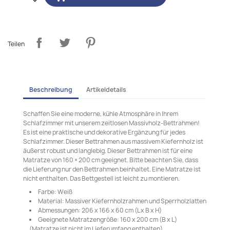
Teilen
Beschreibung
Artikeldetails
Schaffen Sie eine moderne, kühle Atmosphäre in Ihrem
Schlafzimmer mit unserem zeitlosen Massivholz-Bettrahmen!
Es ist eine praktische und dekorative Ergänzung für jedes
Schlafzimmer. Dieser Bettrahmen aus massivem Kiefernholz ist
äußerst robust und langlebig. Dieser Bettrahmen ist für eine
Matratze von 160 × 200 cm geeignet. Bitte beachten Sie, dass
die Lieferung nur den Bettrahmen beinhaltet. Eine Matratze ist
nicht enthalten. Das Bettgestell ist leicht zu montieren.
Farbe: Weiß
Material: Massiver Kiefernholzrahmen und Sperrholzlatten
Abmessungen: 206 x 166 x 60 cm (L x B x H)
Geeignete Matratzengröße: 160 x 200 cm (B x L)
(Matratze ist nicht im Lieferumfang enthalten)