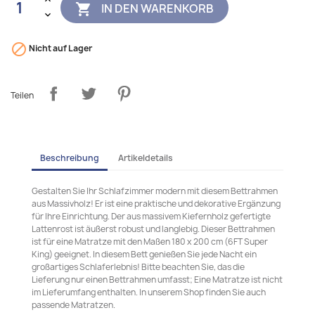
IN DEN WARENKORB


Nicht auf Lager
Teilen
Beschreibung
Artikeldetails
Gestalten Sie Ihr Schlafzimmer modern mit diesem Bettrahmen
aus Massivholz! Er ist eine praktische und dekorative Ergänzung
für Ihre Einrichtung. Der aus massivem Kiefernholz gefertigte
Lattenrost ist äußerst robust und langlebig. Dieser Bettrahmen
ist für eine Matratze mit den Maßen 180 x 200 cm (6FT Super
King) geeignet. In diesem Bett genießen Sie jede Nacht ein
großartiges Schlaferlebnis! Bitte beachten Sie, das die
Lieferung nur einen Bettrahmen umfasst; Eine Matratze ist nicht
im Lieferumfang enthalten. In unserem Shop finden Sie auch
passende Matratzen.