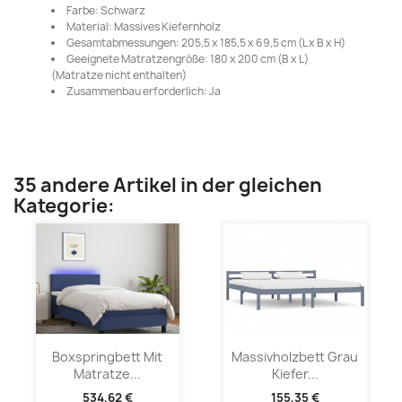
Farbe: Schwarz
Material: Massives Kiefernholz
Gesamtabmessungen: 205,5 x 185,5 x 69,5 cm (L x B x H)
Geeignete Matratzengröße: 180 x 200 cm (B x L)
(Matratze nicht enthalten)
Zusammenbau erforderlich: Ja
35 andere Artikel in der gleichen
Kategorie:
Boxspringbett Mit
Massivholzbett Grau
Matratze...
Kiefer...
534,62 €
155,35 €