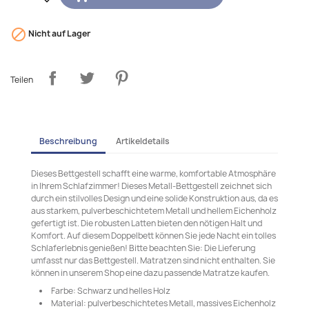

Nicht auf Lager
Teilen
Beschreibung
Artikeldetails
Dieses Bettgestell schafft eine warme, komfortable Atmosphäre
in Ihrem Schlafzimmer! Dieses Metall-Bettgestell zeichnet sich
durch ein stilvolles Design und eine solide Konstruktion aus, da es
aus starkem, pulverbeschichtetem Metall und hellem Eichenholz
gefertigt ist. Die robusten Latten bieten den nötigen Halt und
Komfort. Auf diesem Doppelbett können Sie jede Nacht ein tolles
Schlaferlebnis genießen! Bitte beachten Sie: Die Lieferung
umfasst nur das Bettgestell. Matratzen sind nicht enthalten. Sie
können in unserem Shop eine dazu passende Matratze kaufen.
Farbe: Schwarz und helles Holz
Material: pulverbeschichtetes Metall, massives Eichenholz