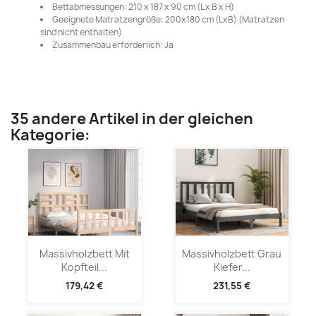
Bettabmessungen: 210 x 187 x 90 cm (L x B x H)
Geeignete Matratzengröße: 200x180 cm (LxB) (Matratzen
sind nicht enthalten)
Zusammenbau erforderlich: Ja
35 andere Artikel in der gleichen
Kategorie:
Massivholzbett Mit
Massivholzbett Grau
Kopfteil...
Kiefer...
179,42 €
231,55 €