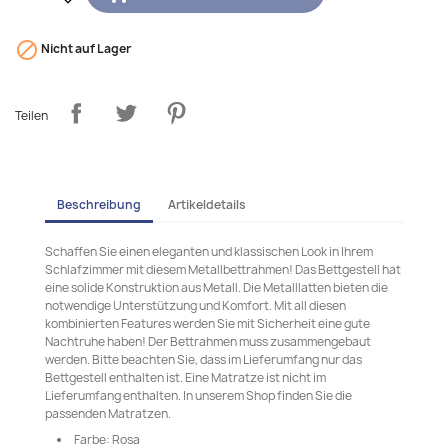

Nicht auf Lager
Teilen
Beschreibung
Artikeldetails
Schaffen Sie einen eleganten und klassischen Look in Ihrem
Schlafzimmer mit diesem Metallbettrahmen! Das Bettgestell hat
eine solide Konstruktion aus Metall. Die Metalllatten bieten die
notwendige Unterstützung und Komfort. Mit all diesen
kombinierten Features werden Sie mit Sicherheit eine gute
Nachtruhe haben! Der Bettrahmen muss zusammengebaut
werden. Bitte beachten Sie, dass im Lieferumfang nur das
Bettgestell enthalten ist. Eine Matratze ist nicht im
Lieferumfang enthalten. In unserem Shop finden Sie die
passenden Matratzen.
Farbe: Rosa