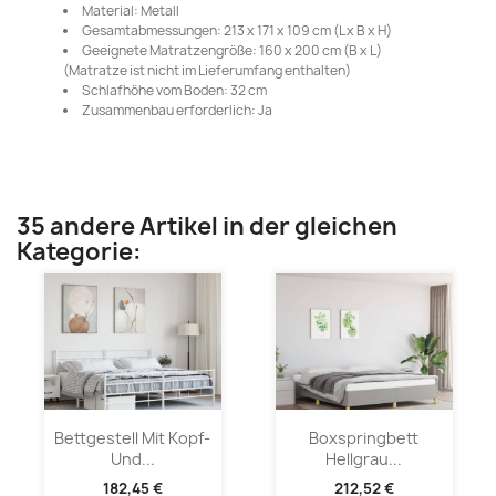
Material: Metall
Gesamtabmessungen: 213 x 171 x 109 cm (L x B x H)
Geeignete Matratzengröße: 160 x 200 cm (B x L)
(Matratze ist nicht im Lieferumfang enthalten)
Schlafhöhe vom Boden: 32 cm
Zusammenbau erforderlich: Ja
35 andere Artikel in der gleichen
Kategorie:
Bettgestell Mit Kopf-
Boxspringbett
Und...
Hellgrau...
182,45 €
212,52 €