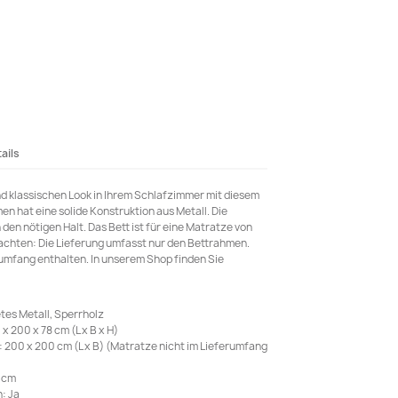
ails
d klassischen Look in Ihrem Schlafzimmer mit diesem
n hat eine solide Konstruktion aus Metall. Die
den nötigen Halt. Das Bett ist für eine Matratze von
achten: Die Lieferung umfasst nur den Bettrahmen.
erumfang enthalten. In unserem Shop finden Sie
tes Metall, Sperrholz
200 x 78 cm (L x B x H)
200 x 200 cm (L x B) (Matratze nicht im Lieferumfang
 cm
: Ja