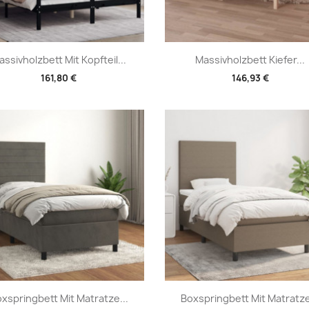
Vorschau
Vorschau


assivholzbett Mit Kopfteil...
Massivholzbett Kiefer...
161,80 €
146,93 €
Vorschau
Vorschau


xspringbett Mit Matratze...
Boxspringbett Mit Matratze