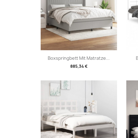
Vorschau

Boxspringbett Mit Matratze...
B
885,34 €