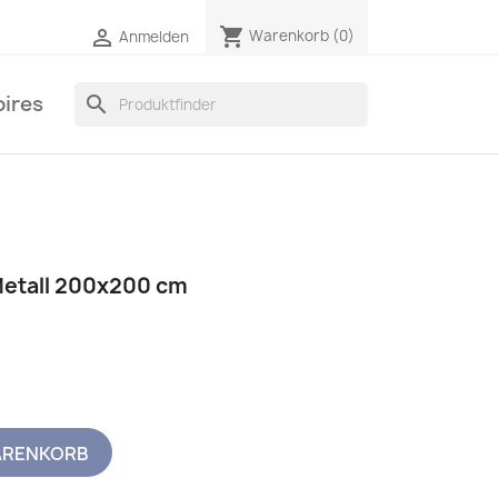
shopping_cart

Warenkorb
(0)
Anmelden
ires
search
Metall 200x200 cm
ARENKORB