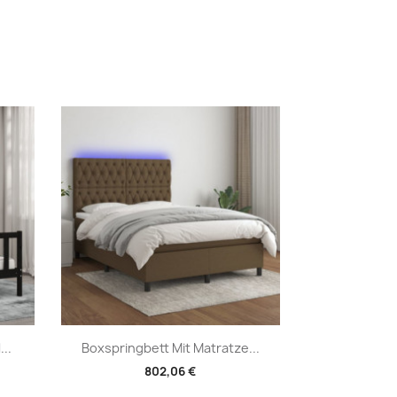
Vorschau

..
Boxspringbett Mit Matratze...
802,06 €