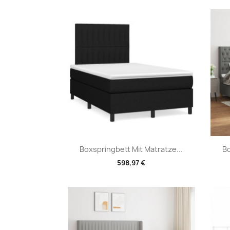
Vorschau

Boxspringbett Mit Matratze...
Bo
598,97 €