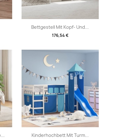
Vorschau

Bettgestell Mit Kopf- Und...
176,54 €
Vorschau

...
Kinderhochbett Mit Turm...