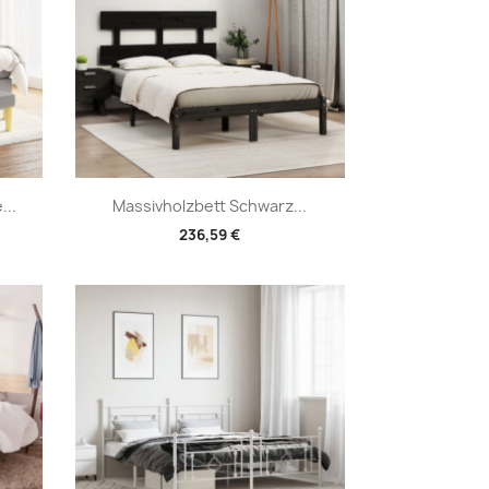
Vorschau

...
Massivholzbett Schwarz...
236,59 €