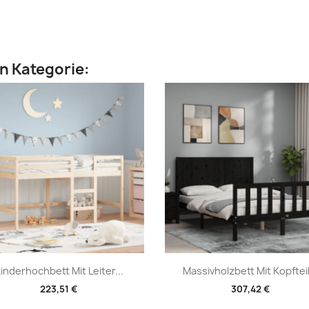
en Kategorie:
Vorschau
Vorschau


inderhochbett Mit Leiter...
Massivholzbett Mit Kopfteil.
223,51 €
307,42 €