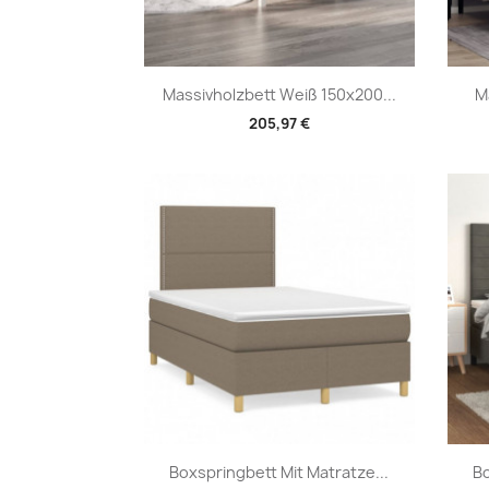
Vorschau

Massivholzbett Weiß 150x200...
M
205,97 €
Vorschau

Boxspringbett Mit Matratze...
Bo