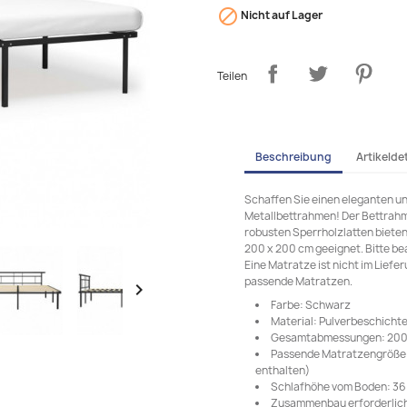

Nicht auf Lager
Teilen
Beschreibung
Artikeldet
Schaffen Sie einen eleganten un
Metallbettrahmen! Der Bettrahme
robusten Sperrholzlatten bieten 
200 x 200 cm geeignet. Bitte be
Eine Matratze ist nicht im Lief
passende Matratzen.

Farbe: Schwarz
Material: Pulverbeschichte
Gesamtabmessungen: 200 x 
Passende Matratzengröße: 
enthalten)
Schlafhöhe vom Boden: 36
Zusammenbau erforderlich