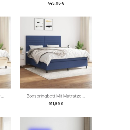
445,06 €
Vorschau

...
Boxspringbett Mit Matratze...
911,59 €