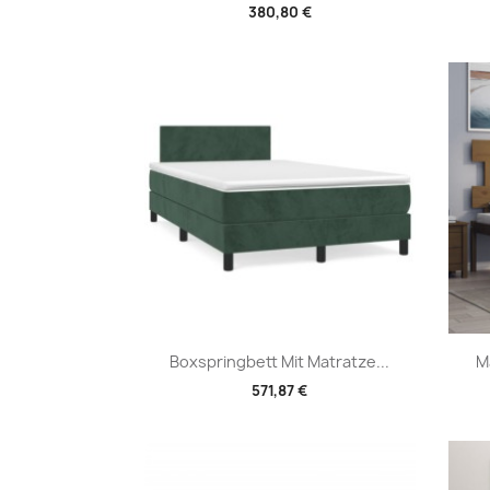
380,80 €
Vorschau

Boxspringbett Mit Matratze...
M
571,87 €