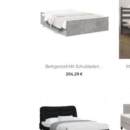
Vorschau

Bettgestell Mit Schubladen...
M
204,29 €