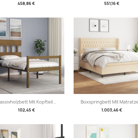
458,86 €
551,16 €
Vorschau
Vorschau


assivholzbett Mit Kopfteil...
Boxspringbett Mit Matratze
102,45 €
1.003,46 €