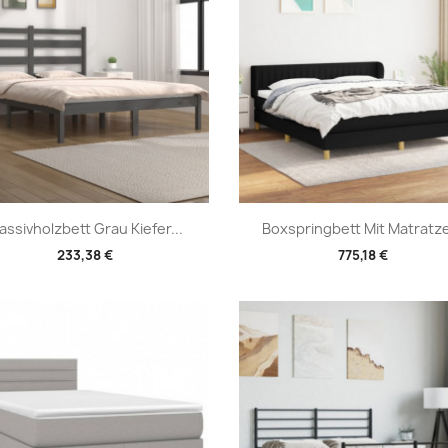
Vorschau
Vorschau


assivholzbett Grau Kiefer...
Boxspringbett Mit Matratze
233,38 €
775,18 €