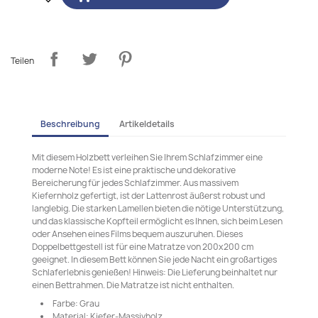
Teilen
Beschreibung
Artikeldetails
Mit diesem Holzbett verleihen Sie Ihrem Schlafzimmer eine
moderne Note! Es ist eine praktische und dekorative
Bereicherung für jedes Schlafzimmer. Aus massivem
Kiefernholz gefertigt, ist der Lattenrost äußerst robust und
langlebig. Die starken Lamellen bieten die nötige Unterstützung,
und das klassische Kopfteil ermöglicht es Ihnen, sich beim Lesen
oder Ansehen eines Films bequem auszuruhen. Dieses
Doppelbettgestell ist für eine Matratze von 200x200 cm
geeignet. In diesem Bett können Sie jede Nacht ein großartiges
Schlaferlebnis genießen! Hinweis: Die Lieferung beinhaltet nur
einen Bettrahmen. Die Matratze ist nicht enthalten.
Farbe: Grau
Material: Kiefer-Massivholz