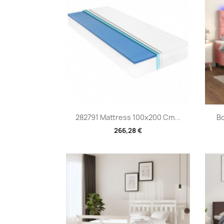
Vorschau

282791 Mattress 100x200 Cm...
Bo
266,28 €