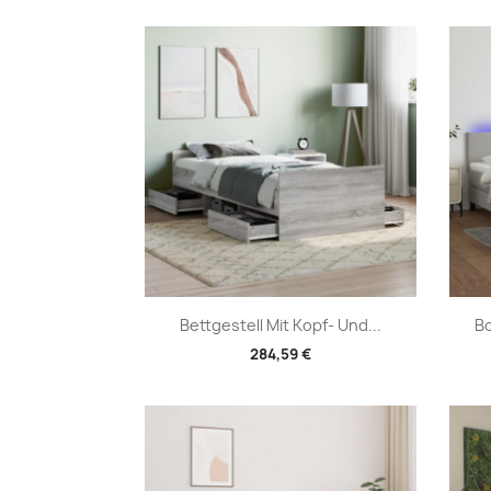
Vorschau

Bettgestell Mit Kopf- Und...
Bo
284,59 €