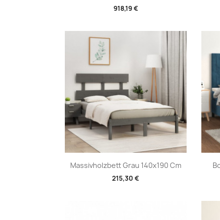
918,19 €
Vorschau

Massivholzbett Grau 140x190 Cm
Bo
215,30 €