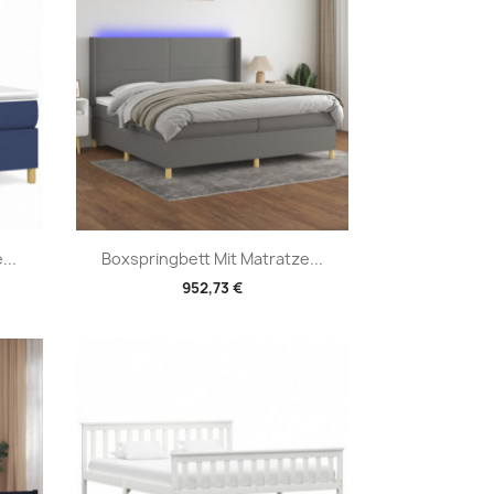
Vorschau

...
Boxspringbett Mit Matratze...
952,73 €