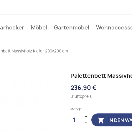
Barhocker
Möbel
Gartenmöbel
Wohnaccesso
enbett Massivholz Kiefer 200×200 cm
Palettenbett Massivh
236,90 €
Bruttopreis
Menge
IN DEN W
