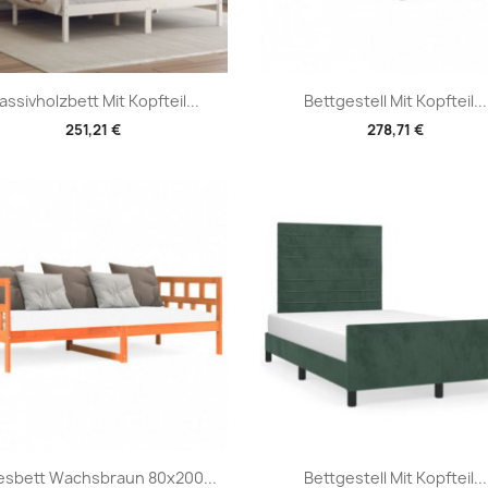
Vorschau
Vorschau


assivholzbett Mit Kopfteil...
Bettgestell Mit Kopfteil...
251,21 €
278,71 €
Vorschau
Vorschau


esbett Wachsbraun 80x200...
Bettgestell Mit Kopfteil...