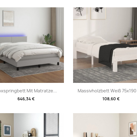
Vorschau
Vorschau


xspringbett Mit Matratze...
Massivholzbett Weiß 75x19
646,34 €
108,60 €