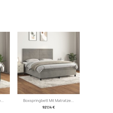
Vorschau

...
Boxspringbett Mit Matratze...
921,14 €