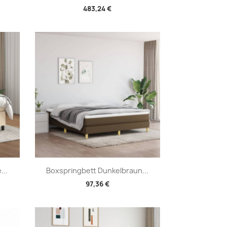
483,24 €
Vorschau

...
Boxspringbett Dunkelbraun...
97,36 €