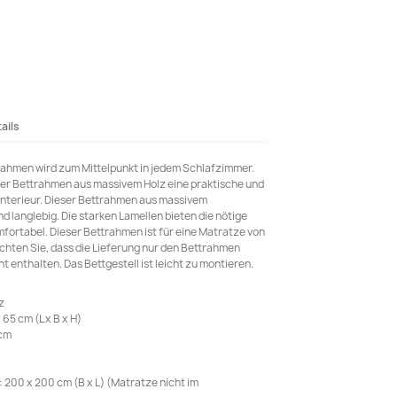
ails
rahmen wird zum Mittelpunkt in jedem Schlafzimmer.
 der Bettrahmen aus massivem Holz eine praktische und
Interieur. Dieser Bettrahmen aus massivem
nd langlebig. Die starken Lamellen bieten die nötige
fortabel. Dieser Bettrahmen ist für eine Matratze von
hten Sie, dass die Lieferung nur den Bettrahmen
ht enthalten. Das Bettgestell ist leicht zu montieren.
z
5 cm (L x B x H)
4cm
200 x 200 cm (B x L) (Matratze nicht im