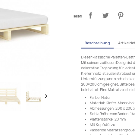
Teilen
Beschreibung
Artikeldet
Dieser klassische Paletten-Bett
Mit seinem zeitlosen Design ist
dekorative Ergänzung für jedes 
Kiefernholz ist äußerst robust u
Unterstützung und sind sehr kom
200×200 cm geeignet. Bitte beac
beinhaltet. Eine Matratze ist nic

Farbe: Natur
Material: Kiefer-Massivhol
Abmessungen: 200 x 200 x 6
Schlafhöhe vom Boden: 1
Plattenstärke: 20 mm
Mit Kopfstütze
Passende Matratzengröße: 