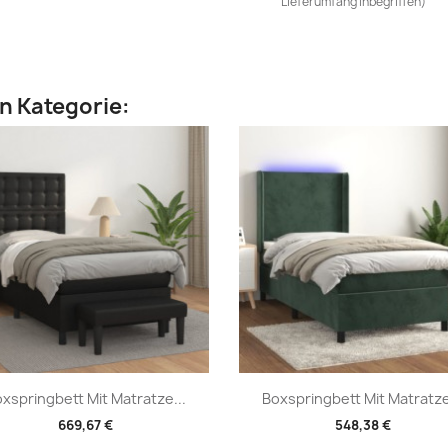
Lieferumfang inbegriffen)
en Kategorie:
Vorschau
Vorschau


xspringbett Mit Matratze...
Boxspringbett Mit Matratze
669,67 €
548,38 €