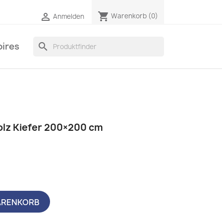
shopping_cart

Warenkorb
(0)
Anmelden
ires
search
olz Kiefer 200×200 cm
ARENKORB