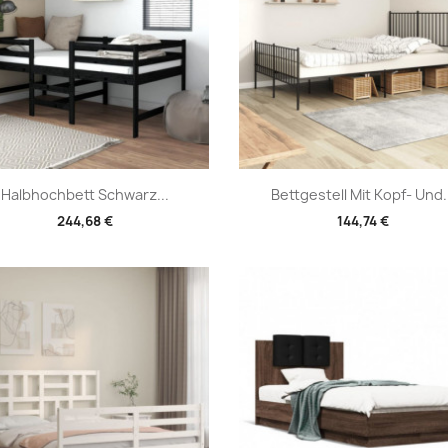
Vorschau
Vorschau


Halbhochbett Schwarz...
Bettgestell Mit Kopf- Und.
244,68 €
144,74 €