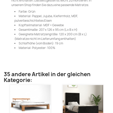
nicht enthalten. Das Bettgestell ist leicht zu montieren. In
unserem Shop finden Sie dazu eine passende Matratze.
Farbe: Grün
Material: Pappel, Jujuba, Kiefernholz, MDF,
pulverbeschichtetes Eisen
Kopfteilmaterial: MDF + Gewebe
Gesamtmaße: 207 x 126 x 95 cm (L x B x H)
Geeignete Matratzengröße: 120 x 200 cm (B x L)
(Matratze nicht im Lieferumfang enthalten)
Schlafhöhe (vom Boden): 19 cm
Material: Polyester: 100%
35 andere Artikel in der gleichen
Kategorie: