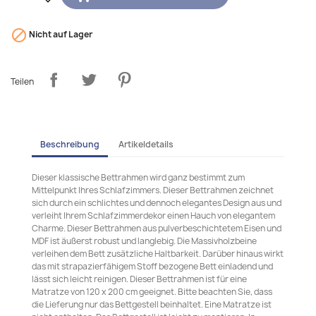

Nicht auf Lager
Teilen
Beschreibung
Artikeldetails
Dieser klassische Bettrahmen wird ganz bestimmt zum
Mittelpunkt Ihres Schlafzimmers. Dieser Bettrahmen zeichnet
sich durch ein schlichtes und dennoch elegantes Design aus und
verleiht Ihrem Schlafzimmerdekor einen Hauch von elegantem
Charme. Dieser Bettrahmen aus pulverbeschichtetem Eisen und
MDF ist äußerst robust und langlebig. Die Massivholzbeine
verleihen dem Bett zusätzliche Haltbarkeit. Darüber hinaus wirkt
das mit strapazierfähigem Stoff bezogene Bett einladend und
lässt sich leicht reinigen. Dieser Bettrahmen ist für eine
Matratze von 120 x 200 cm geeignet. Bitte beachten Sie, dass
die Lieferung nur das Bettgestell beinhaltet. Eine Matratze ist