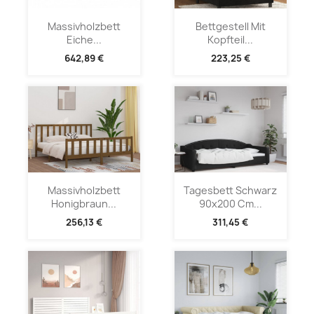
Massivholzbett
Bettgestell Mit
Eiche...
Kopfteil...
642,89 €
223,25 €
Massivholzbett
Tagesbett Schwarz
Honigbraun...
90x200 Cm...
256,13 €
311,45 €