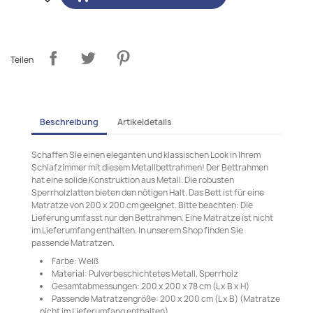
Teilen
Beschreibung
Artikeldetails
Schaffen Sie einen eleganten und klassischen Look in Ihrem
Schlafzimmer mit diesem Metallbettrahmen! Der Bettrahmen
hat eine solide Konstruktion aus Metall. Die robusten
Sperrholzlatten bieten den nötigen Halt. Das Bett ist für eine
Matratze von 200 x 200 cm geeignet. Bitte beachten: Die
Lieferung umfasst nur den Bettrahmen. Eine Matratze ist nicht
im Lieferumfang enthalten. In unserem Shop finden Sie
passende Matratzen.
Farbe: Weiß
Material: Pulverbeschichtetes Metall, Sperrholz
Gesamtabmessungen: 200 x 200 x 78 cm (L x B x H)
Passende Matratzengröße: 200 x 200 cm (L x B) (Matratze
nicht im Lieferumfang enthalten)