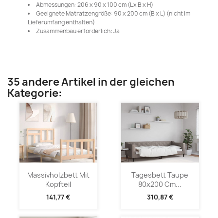
Abmessungen: 206 x 90 x 100 cm (L x B x H)
Geeignete Matratzengröße: 90 x 200 cm (B x L) (nicht im
Lieferumfang enthalten)
Zusammenbau erforderlich: Ja
35 andere Artikel in der gleichen
Kategorie:
Massivholzbett Mit
Tagesbett Taupe
Kopfteil
80x200 Cm...
141,77 €
310,87 €