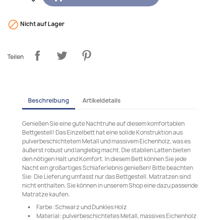

Nicht auf Lager
Teilen
Beschreibung
Artikeldetails
Genießen Sie eine gute Nachtruhe auf diesem komfortablen
Bettgestell! Das Einzelbett hat eine solide Konstruktion aus
pulverbeschichtetem Metall und massivem Eichenholz, was es
äußerst robust und langlebig macht. Die stabilen Latten bieten
den nötigen Halt und Komfort. In diesem Bett können Sie jede
Nacht ein großartiges Schlaferlebnis genießen! Bitte beachten
Sie: Die Lieferung umfasst nur das Bettgestell. Matratzen sind
nicht enthalten. Sie können in unserem Shop eine dazu passende
Matratze kaufen.
Farbe: Schwarz und Dunkles Holz
Material: pulverbeschichtetes Metall, massives Eichenholz