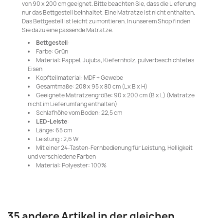
von 90 x 200 cm geeignet. Bitte beachten Sie, dass die Lieferung
nur das Bettgestell beinhaltet. Eine Matratze ist nicht enthalten.
Das Bettgestell ist leicht zu montieren. In unserem Shop finden
Sie dazu eine passende Matratze.
Bettgestell
:
Farbe: Grün
Material: Pappel, Jujuba, Kiefernholz, pulverbeschichtetes
Eisen
Kopfteilmaterial: MDF + Gewebe
Gesamtmaße: 208 x 95 x 80 cm (L x B x H)
Geeignete Matratzengröße: 90 x 200 cm (B x L) (Matratze
nicht im Lieferumfang enthalten)
Schlafhöhe vom Boden: 22,5 cm
LED-Leiste
:
Länge: 65 cm
Leistung : 2,6 W
Mit einer 24-Tasten-Fernbedienung für Leistung, Helligkeit
und verschiedene Farben
Material: Polyester: 100%
35 andere Artikel in der gleichen