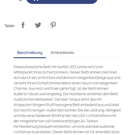
Teilen
Beschreibung
Artikeldetails
Dieses klassische Bett mit bunter LED-Leiste wird zum
Mittelpunkt Ihres Schlafzimmers. Dieser Bettrahmen zeichnet
sich durch ein schlichtes und dennoch elegantes Design aus und
verleiht Ihrem Schlafzimmerdekor einen Hauch von elegantem
Charme. Aus Holz und Eisen gefertigt, ist der Bettrahmen
äußerst robust und langlebig. Die Holzbeine verleihen dem Bett
zusätzliche Haltbarkeit. Darüber hinaus wirkt das mit
strapazierfähigem Stoff bezogene Bett einladend aus und lässt
sich leicht reinigen. Außerdem können Sie die Leistung, Helligkeit
und die verschiedenen Blinkfarben des LED-Lichtstreifens mit
der mitgelieferten voll funktionsfähigen 24-Tasten-
Fernbedienung bequem einstellen, um eine atemberaubende
Lichtshow zu erstellen. Dieser Bettrahmen ist für eine Matratze