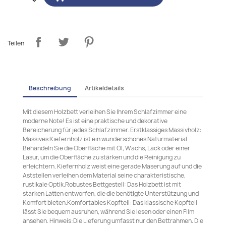
Teilen
Beschreibung
Artikeldetails
Mit diesem Holzbett verleihen Sie Ihrem Schlafzimmer eine
moderne Note! Es ist eine praktische und dekorative
Bereicherung für jedes Schlafzimmer. Erstklassiges Massivholz:
Massives Kiefernholz ist ein wunderschönes Naturmaterial.
Behandeln Sie die Oberfläche mit Öl, Wachs, Lack oder einer
Lasur, um die Oberfläche zu stärken und die Reinigung zu
erleichtern. Kiefernholz weist eine gerade Maserung auf und die
Aststellen verleihen dem Material seine charakteristische,
rustikale Optik.Robustes Bettgestell: Das Holzbett ist mit
starken Latten entworfen, die die benötigte Unterstützung und
Komfort bieten.Komfortables Kopfteil: Das klassische Kopfteil
lässt Sie bequem ausruhen, während Sie lesen oder einen Film
ansehen. Hinweis:Die Lieferung umfasst nur den Bettrahmen. Die