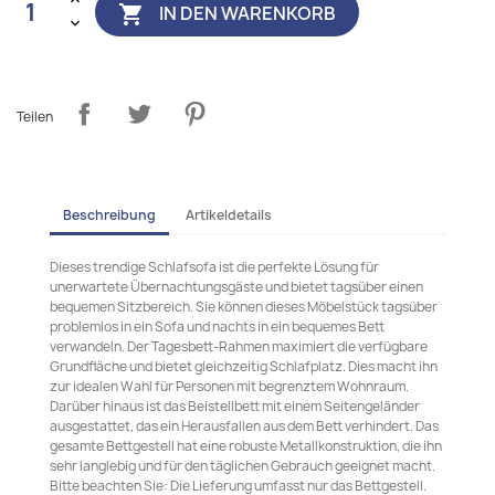
IN DEN WARENKORB

Teilen
Beschreibung
Artikeldetails
Dieses trendige Schlafsofa ist die perfekte Lösung für
unerwartete Übernachtungsgäste und bietet tagsüber einen
bequemen Sitzbereich. Sie können dieses Möbelstück tagsüber
problemlos in ein Sofa und nachts in ein bequemes Bett
verwandeln. Der Tagesbett-Rahmen maximiert die verfügbare
Grundfläche und bietet gleichzeitig Schlafplatz. Dies macht ihn
zur idealen Wahl für Personen mit begrenztem Wohnraum.
Darüber hinaus ist das Beistellbett mit einem Seitengeländer
ausgestattet, das ein Herausfallen aus dem Bett verhindert. Das
gesamte Bettgestell hat eine robuste Metallkonstruktion, die ihn
sehr langlebig und für den täglichen Gebrauch geeignet macht.
Bitte beachten Sie: Die Lieferung umfasst nur das Bettgestell.