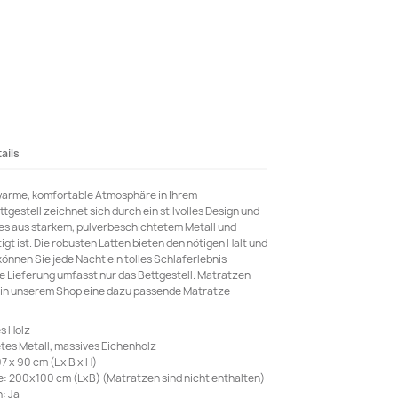
ails
 warme, komfortable Atmosphäre in Ihrem
gestell zeichnet sich durch ein stilvolles Design und
a es aus starkem, pulverbeschichtetem Metall und
igt ist. Die robusten Latten bieten den nötigen Halt und
önnen Sie jede Nacht ein tolles Schlaferlebnis
ie Lieferung umfasst nur das Bettgestell. Matratzen
n in unserem Shop eine dazu passende Matratze
s Holz
tes Metall, massives Eichenholz
 x 90 cm (L x B x H)
 200x100 cm (LxB) (Matratzen sind nicht enthalten)
: Ja