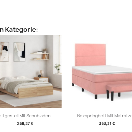
en Kategorie:
Vorschau
Vorschau


ettgestell Mit Schubladen...
Boxspringbett Mit Matratze
268,27 €
363,31 €