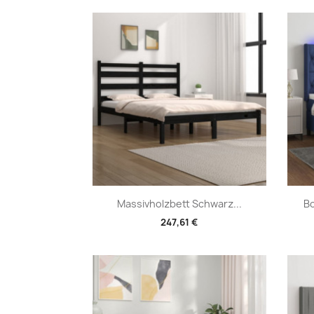
Vorschau

Massivholzbett Schwarz...
Bo
247,61 €