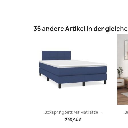
35 andere Artikel in der gleich
Vorschau

Boxspringbett Mit Matratze...
B
393,94 €