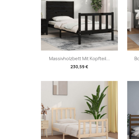
Vorschau

Massivholzbett Mit Kopfteil...
Bo
230,59 €