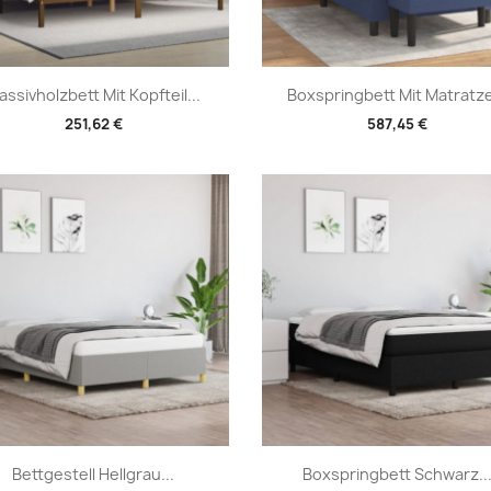
Vorschau
Vorschau


assivholzbett Mit Kopfteil...
Boxspringbett Mit Matratze
251,62 €
587,45 €
Vorschau
Vorschau


Bettgestell Hellgrau...
Boxspringbett Schwarz..