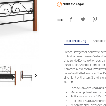

Nicht auf Lager
Teilen
Beschreibung
Artikeldet
Dieses Bettgestell schafft eine
Schlafzimmer! Dieses Metall-Bett
eine solide Konstruktion aus, d
dunkler, glänzender Eiche gefert
Komfort. Auf diesem Einzelbett k
genießen! Bitte beachten Sie: D

sind nicht enthalten. Sie könne
kaufen.
Farbe: Schwarz und Dunkle
Material: pulverbeschichte
Bettabmessungen: 210 x 107
Geeignete Matratzengröße:
Zusammenbau erforderlich