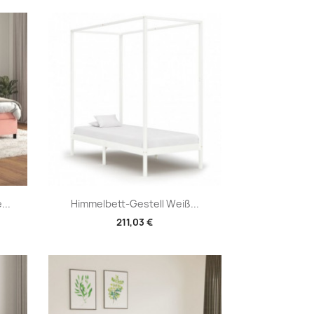
Vorschau

...
Himmelbett-Gestell Weiß...
211,03 €