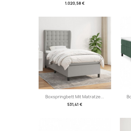
1.020,58 €
Vorschau

Boxspringbett Mit Matratze...
Bo
531,41 €