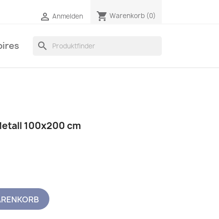
shopping_cart

Warenkorb
(0)
Anmelden
ires
search
Metall 100x200 cm
ARENKORB