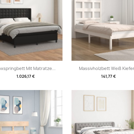
Vorschau
Vorschau


xspringbett Mit Matratze...
Massivholzbett Weiß Kiefer.
1.026,17 €
141,77 €