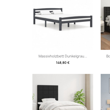
Vorschau

Massivholzbett Dunkelgrau...
Bo
148,80 €