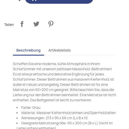
Teilen
Beschreibung
Artikeldetails
Schaffen Sie eine moderne, kühle Atmosphäre in Ihrem
Schlafzimmer mit unserem zeitlosen Massivholz-Bettrahmen!
Es ist eine praktische und dekorative Ergänzung für jedes
Schlafzimmer. Dieser Bettrahmen aus massivem Kiefernholz ist
äußerst robust und langlebig. Dieser Bettrahmen ist für eine
Matratze von 90×200 cm geeignet. Bitte beachten Sie, dass die
Lieferung nur den Bettrahmen beinhaltet. Eine Matratze ist nicht
enthalten. Das Bettgestell ist leicht zu montieren.
Farbe: Grau
Material: Massiver Kiefernholzrahmen und Sperrholzlatten
Abmessungen: 213 x 95 x 66 cm (L x B x H)
Geeignete Matratzengröße: 90 x 200 cm (B x L) (nicht im
Lieferumfang enthalten)