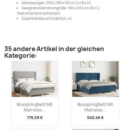
Abmessungen: 206 x 185 x 99 cm (L x B x H)
Geeignete Matratzengröße: 180 x 200 cm (B x L)
(Matratze nicht enthalten)
Zusammenbau erforderlich: Ja
35 andere Artikel in der gleichen
Kategorie:
Boxspringbett Mit
Boxspringbett Mit
Matratze...
Matratze...
776,59 €
540,46 €