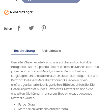

Nicht auf Lager
Teilen
Beschreibung
Artikeldetails
Genießen Sie eine gute Nachtruhe auf diesem komfortablen
Bettgestell! Das Doppelbett besitzt eine solide Konstruktion aus
pulverbeschichtetem Metall, was es äußerst robust und
langlebig macht. Die stabilen Latten bieten den nötigen Halt und
Komfort. In diesem Metallbett können Sie jede Nacht ein
großartiges Schlaferlebnis genießen! Bitte beachten Sie: Die
Lieferung umfasst nur das Bettgestell. Matratzen sind nicht
enthalten. Sie können in unserem Shop eine dazu passende
Matratze kaufen.
Farbe: Grau
Material: pulverbeschichtetes Metall