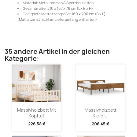
Material: Metallrahmen & Sperrholzlatten
Gesamtmaße: 210 x 167 x 76 cm (L x B x H)
Geeignete Matratzengröße: 160 x 200 cm (B x L)
(Matratze ist nicht im Lieferumfang enthalten)
35 andere Artikel in der gleichen
Kategorie:
Massivholzbett Mit
Massivholzbett
Kopfteil
Kiefer...
226,58 €
206,45 €