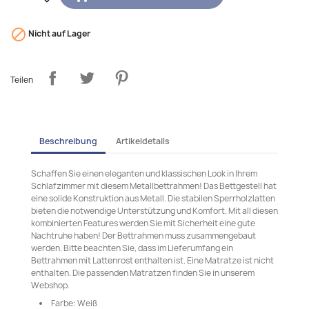

Nicht auf Lager
Teilen
Beschreibung
Artikeldetails
Schaffen Sie einen eleganten und klassischen Look in Ihrem
Schlafzimmer mit diesem Metallbettrahmen! Das Bettgestell hat
eine solide Konstruktion aus Metall. Die stabilen Sperrholzlatten
bieten die notwendige Unterstützung und Komfort. Mit all diesen
kombinierten Features werden Sie mit Sicherheit eine gute
Nachtruhe haben! Der Bettrahmen muss zusammengebaut
werden. Bitte beachten Sie, dass im Lieferumfang ein
Bettrahmen mit Lattenrost enthalten ist. Eine Matratze ist nicht
enthalten. Die passenden Matratzen finden Sie in unserem
Webshop.
Farbe: Weiß