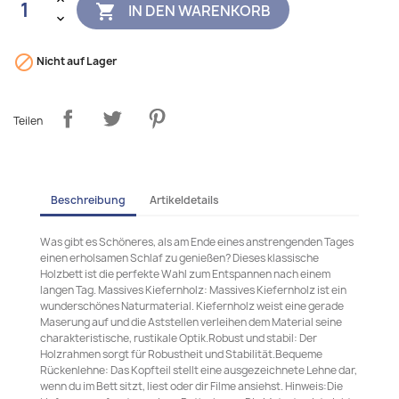
IN DEN WARENKORB


Nicht auf Lager
Teilen
Beschreibung
Artikeldetails
Was gibt es Schöneres, als am Ende eines anstrengenden Tages
einen erholsamen Schlaf zu genießen? Dieses klassische
Holzbett ist die perfekte Wahl zum Entspannen nach einem
langen Tag. Massives Kiefernholz: Massives Kiefernholz ist ein
wunderschönes Naturmaterial. Kiefernholz weist eine gerade
Maserung auf und die Aststellen verleihen dem Material seine
charakteristische, rustikale Optik.Robust und stabil: Der
Holzrahmen sorgt für Robustheit und Stabilität.Bequeme
Rückenlehne: Das Kopfteil stellt eine ausgezeichnete Lehne dar,
wenn du im Bett sitzt, liest oder dir Filme ansiehst. Hinweis:Die