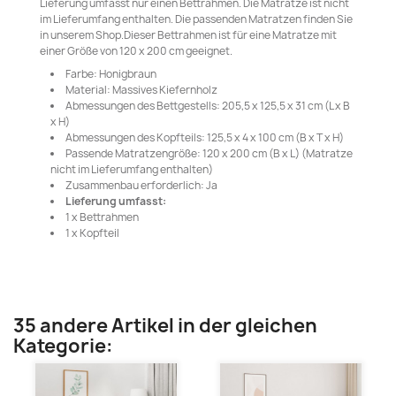
Lieferung umfasst nur einen Bettrahmen. Die Matratze ist nicht
im Lieferumfang enthalten. Die passenden Matratzen finden Sie
in unserem Shop.Dieser Bettrahmen ist für eine Matratze mit
einer Größe von 120 x 200 cm geeignet.
Farbe: Honigbraun
Material: Massives Kiefernholz
Abmessungen des Bettgestells: 205,5 x 125,5 x 31 cm (L x B
x H)
Abmessungen des Kopfteils: 125,5 x 4 x 100 cm (B x T x H)
Passende Matratzengröße: 120 x 200 cm (B x L) (Matratze
nicht im Lieferumfang enthalten)
Zusammenbau erforderlich: Ja
Lieferung umfasst:
1 x Bettrahmen
1 x Kopfteil
35 andere Artikel in der gleichen
Kategorie: