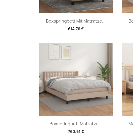
Vorschau

Boxspringbett Mit Matratze...
Bo
614,76 €
Vorschau

Boxspringbett Matratze...
Ma
760,61 €