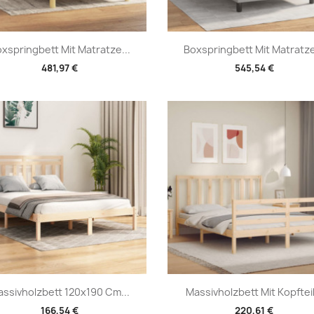
Vorschau
Vorschau


xspringbett Mit Matratze...
Boxspringbett Mit Matratze
481,97 €
545,54 €
Vorschau
Vorschau


ssivholzbett 120x190 Cm...
Massivholzbett Mit Kopfteil.
166,54 €
220,61 €