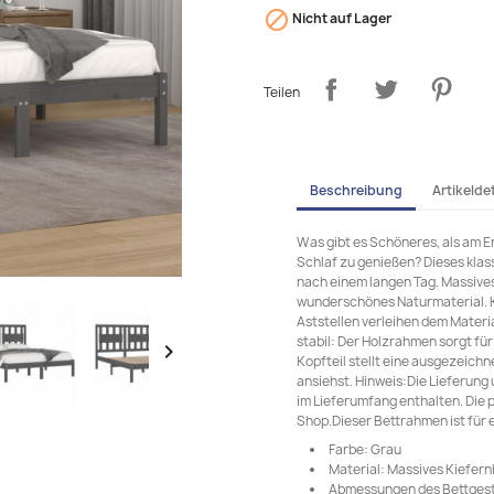

Nicht auf Lager
Teilen
Beschreibung
Artikeldet
Was gibt es Schöneres, als am 
Schlaf zu genießen? Dieses klas
nach einem langen Tag. Massives
wunderschönes Naturmaterial. K
Aststellen verleihen dem Materia
stabil: Der Holzrahmen sorgt fü

Kopfteil stellt eine ausgezeichne
ansiehst. Hinweis:Die Lieferung
im Lieferumfang enthalten. Die
Shop.Dieser Bettrahmen ist für
Farbe: Grau
Material: Massives Kiefern
Abmessungen des Bettgestell