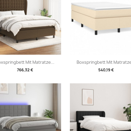
Vorschau
Vorschau


xspringbett Mit Matratze...
Boxspringbett Mit Matratze
766,32 €
540,19 €