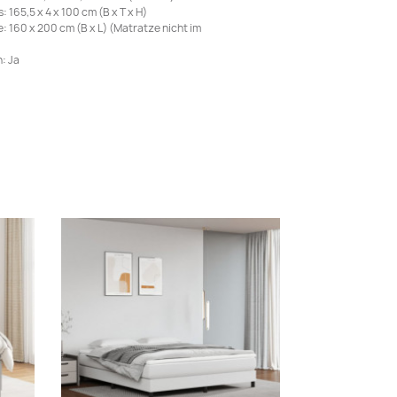
165,5 x 4 x 100 cm (B x T x H)
 160 x 200 cm (B x L) (Matratze nicht im
: Ja