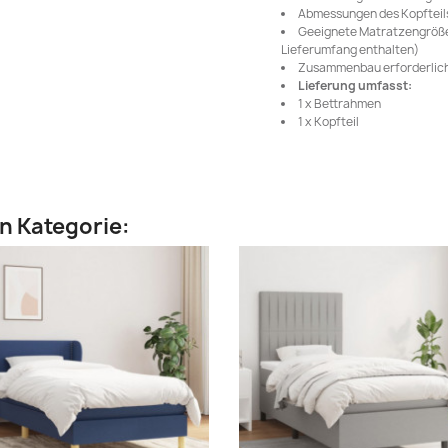
Abmessungen des Kopfteils: 
Geeignete Matratzengröße:
Lieferumfang enthalten)
Zusammenbau erforderlich
Lieferung umfasst:
1 x Bettrahmen
1 x Kopfteil
en Kategorie: