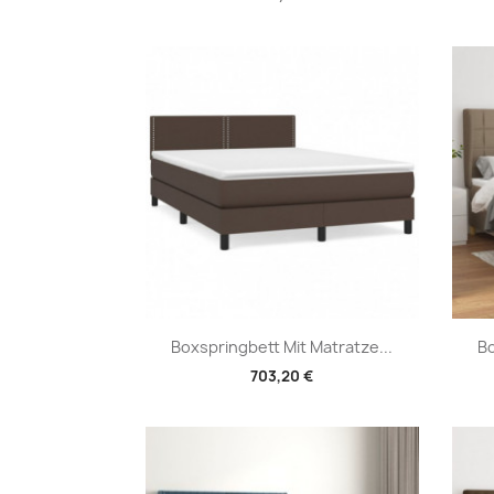
Vorschau

Boxspringbett Mit Matratze...
Bo
703,20 €