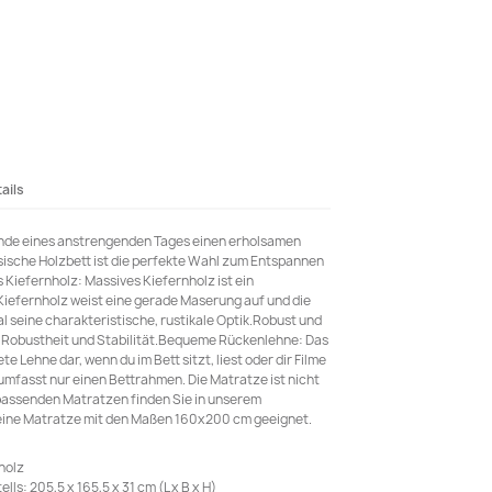
ails
Ende eines anstrengenden Tages einen erholsamen
sische Holzbett ist die perfekte Wahl zum Entspannen
 Kiefernholz: Massives Kiefernholz ist ein
iefernholz weist eine gerade Maserung auf und die
l seine charakteristische, rustikale Optik.Robust und
r Robustheit und Stabilität.Bequeme Rückenlehne: Das
te Lehne dar, wenn du im Bett sitzt, liest oder dir Filme
 umfasst nur einen Bettrahmen. Die Matratze ist nicht
 passenden Matratzen finden Sie in unserem
 eine Matratze mit den Maßen 160x200 cm geeignet.
holz
s: 205,5 x 165,5 x 31 cm (L x B x H)