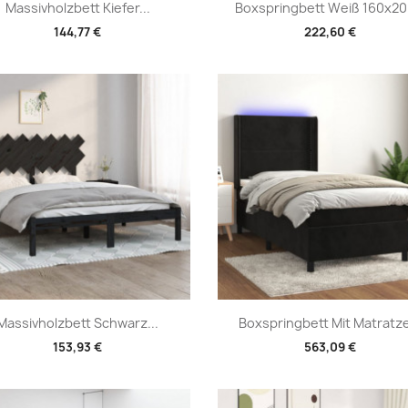
Vorschau
Vorschau


Massivholzbett Kiefer...
Boxspringbett Weiß 160x200
144,77 €
222,60 €
Vorschau
Vorschau


Massivholzbett Schwarz...
Boxspringbett Mit Matratze
153,93 €
563,09 €