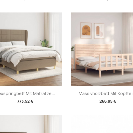
Vorschau
Vorschau


xspringbett Mit Matratze...
Massivholzbett Mit Kopfteil.
773,52 €
266,95 €