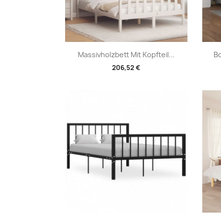
Vorschau

Massivholzbett Mit Kopfteil...
Bo
206,52 €