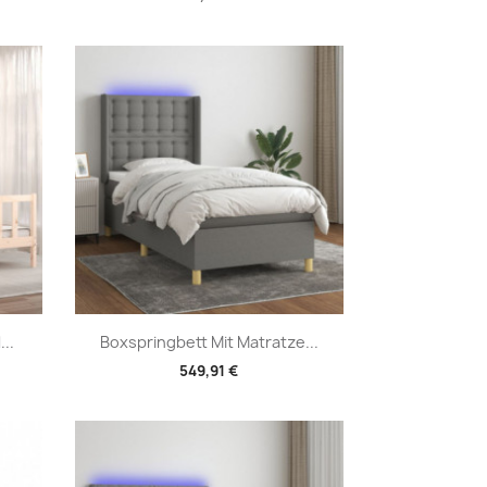
Vorschau

..
Boxspringbett Mit Matratze...
549,91 €