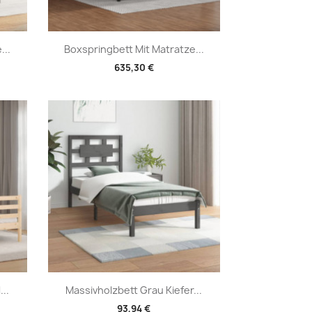
Vorschau

...
Boxspringbett Mit Matratze...
635,30 €
Vorschau

..
Massivholzbett Grau Kiefer...
93,94 €