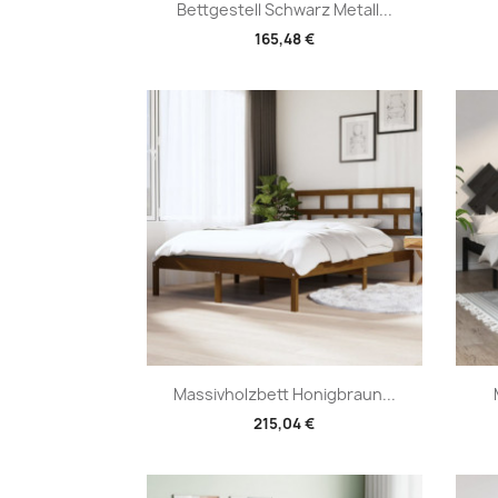
Vorschau

Bettgestell Schwarz Metall...
165,48 €
Vorschau

Massivholzbett Honigbraun...
215,04 €