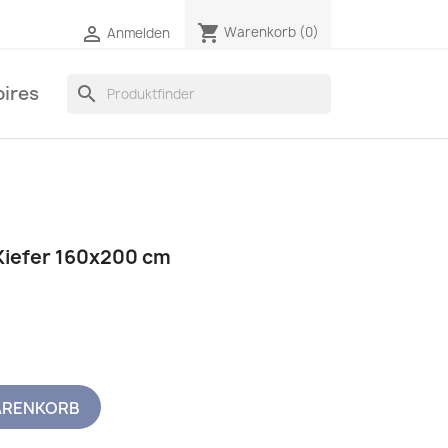
shopping_cart

Warenkorb
(0)
Anmelden
ires
search
Kiefer 160x200 cm
ARENKORB