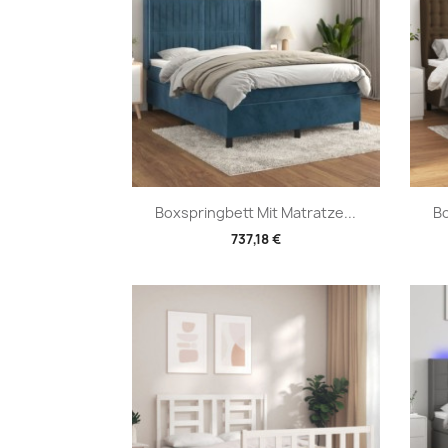
Vorschau

Boxspringbett Mit Matratze...
Bo
737,18 €