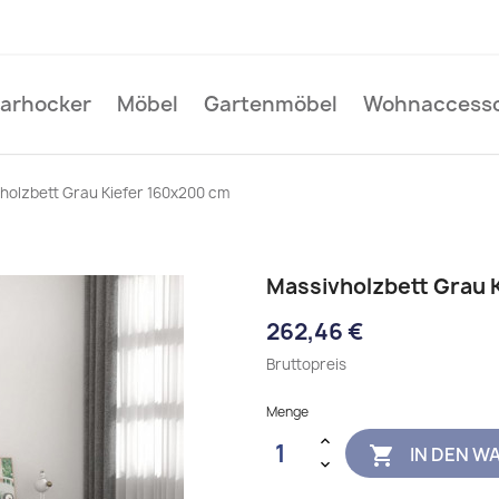
Barhocker
Möbel
Gartenmöbel
Wohnaccesso
holzbett Grau Kiefer 160x200 cm
Massivholzbett Grau 
262,46 €
Bruttopreis
Menge
IN DEN W
