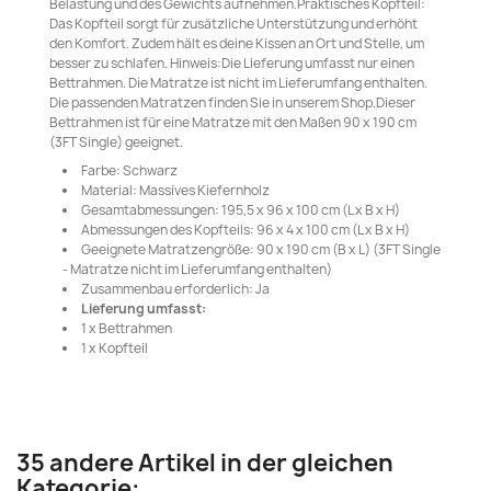
Belastung und des Gewichts aufnehmen.Praktisches Kopfteil:
Das Kopfteil sorgt für zusätzliche Unterstützung und erhöht
den Komfort. Zudem hält es deine Kissen an Ort und Stelle, um
besser zu schlafen. Hinweis:Die Lieferung umfasst nur einen
Bettrahmen. Die Matratze ist nicht im Lieferumfang enthalten.
Die passenden Matratzen finden Sie in unserem Shop.Dieser
Bettrahmen ist für eine Matratze mit den Maßen 90 x 190 cm
(3FT Single) geeignet.
Farbe: Schwarz
Material: Massives Kiefernholz
Gesamtabmessungen: 195,5 x 96 x 100 cm (L x B x H)
Abmessungen des Kopfteils: 96 x 4 x 100 cm (L x B x H)
Geeignete Matratzengröße: 90 x 190 cm (B x L) (3FT Single
- Matratze nicht im Lieferumfang enthalten)
Zusammenbau erforderlich: Ja
Lieferung umfasst:
1 x Bettrahmen
1 x Kopfteil
35 andere Artikel in der gleichen
Kategorie: