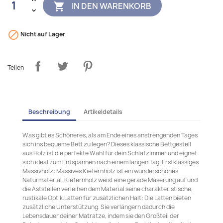
IN DEN WARENKORB


Nicht auf Lager
Teilen
Beschreibung
Artikeldetails
Was gibt es Schöneres, als am Ende eines anstrengenden Tages
sich ins bequeme Bett zu legen? Dieses klassische Bettgestell
aus Holz ist die perfekte Wahl für dein Schlafzimmer und eignet
sich ideal zum Entspannen nach einem langen Tag. Erstklassiges
Massivholz: Massives Kiefernholz ist ein wunderschönes
Naturmaterial. Kiefernholz weist eine gerade Maserung auf und
die Aststellen verleihen dem Material seine charakteristische,
rustikale Optik.Latten für zusätzlichen Halt: Die Latten bieten
zusätzliche Unterstützung. Sie verlängern dadurch die
Lebensdauer deiner Matratze, indem sie den Großteil der