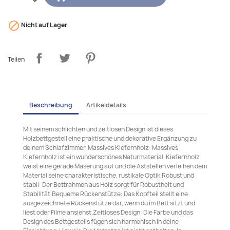

Nicht auf Lager
Teilen
Beschreibung
Artikeldetails
Mit seinem schlichten und zeitlosen Design ist dieses
Holzbettgestell eine praktische und dekorative Ergänzung zu
deinem Schlafzimmer. Massives Kiefernholz: Massives
Kiefernholz ist ein wunderschönes Naturmaterial. Kiefernholz
weist eine gerade Maserung auf und die Aststellen verleihen dem
Material seine charakteristische, rustikale Optik.Robust und
stabil: Der Bettrahmen aus Holz sorgt für Robustheit und
Stabilität.Bequeme Rückenstütze: Das Kopfteil stellt eine
ausgezeichnete Rückenstütze dar, wenn du im Bett sitzt und
liest oder Filme ansiehst.Zeitloses Design: Die Farbe und das
Design des Bettgestells fügen sich harmonisch in deine