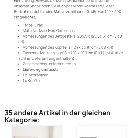
Einrichtung. Hinweis:Die Matratze ist nicht enthalten. In
unserem Shop finden Sie auch passende Matratzen.Dieser
Bettrahmen ist für eine Matratze mit einer Größe von 120 x 200
cm geeignet.
Farbe: Grau
Material: Massives Kiefernholz
Abmessungen des Bettgestells: 205,5 x 125,5 x 31 cm (L x B
x H)
Abmessungen des Kopfteils: 124 x 3 x 81 cm (L x B x H)
Passende Matratzengröße: 120 x 200 cm (B x L) (Matratze
nicht im Lieferumfang enthalten)
Zusammenbau erforderlich: Ja
Lieferung umfasst:
1 x Bettrahmen
1 x Kopfteil
35 andere Artikel in der gleichen
Kategorie: