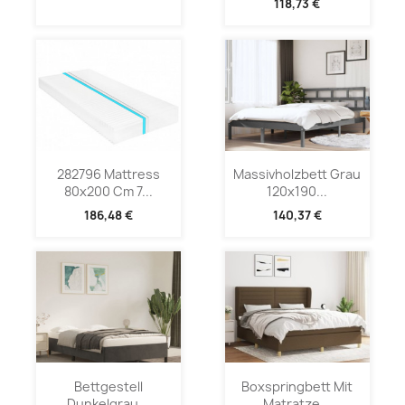
118,73 €
282796 Mattress
Massivholzbett Grau
80x200 Cm 7...
120x190...
186,48 €
140,37 €
Bettgestell
Boxspringbett Mit
Dunkelgrau...
Matratze...