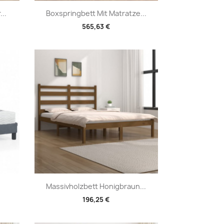
Vorschau

..
Boxspringbett Mit Matratze...
565,63 €
Vorschau

Massivholzbett Honigbraun...
196,25 €