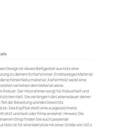
ails
sen Design ist dieses Bettgestell aus Holz eine
zung zu deinem Schlafzimmer. Erstklassiges Material:
nderschönes Naturmaterial. Kiefernholz weist eine
stellen verleihen dem Material seine
tik.Robust: Der Holzrahmen sorgt für Robustheit und
sätzlichen Halt. Sie verlängern die Lebensdauer deiner
 Teil der Belastung und des Gewichts
e: Das Kopfteil stellt eine ausgezeichnete
t sitzt und liest oder Filme ansiehst. Hinweis:Die
n unserem Shop finden Sie auch passende
 Holz ist für eine Matratze mit einer Größe von 140 x