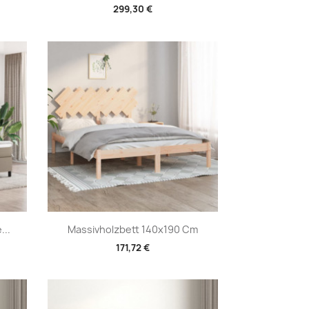
299,30 €
Vorschau

...
Massivholzbett 140x190 Cm
171,72 €