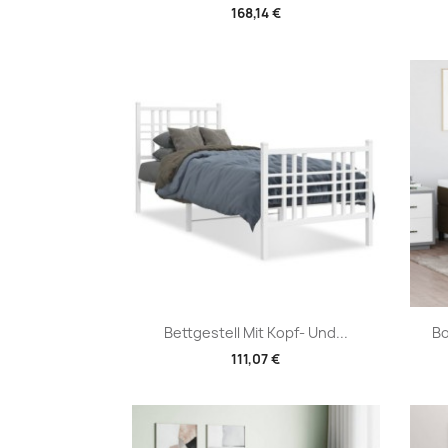
168,14 €
Vorschau

Bettgestell Mit Kopf- Und...
Bo
111,07 €