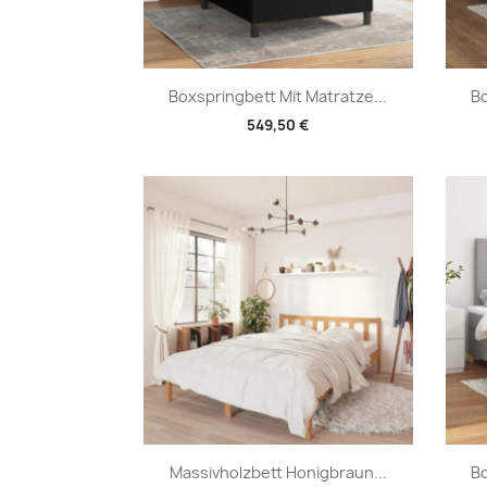
Vorschau

Boxspringbett Mit Matratze...
Bo
549,50 €
Vorschau

Massivholzbett Honigbraun...
Bo