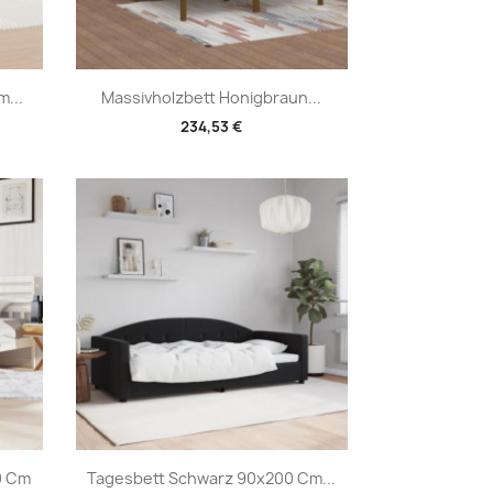
Vorschau

...
Massivholzbett Honigbraun...
234,53 €
Vorschau

0 Cm
Tagesbett Schwarz 90x200 Cm...