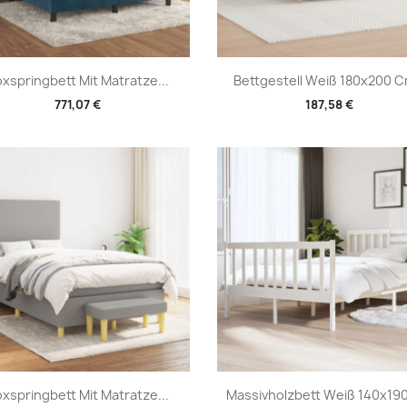
Vorschau
Vorschau


xspringbett Mit Matratze...
Bettgestell Weiß 180x200 Cm
771,07 €
187,58 €
Vorschau
Vorschau


xspringbett Mit Matratze...
Massivholzbett Weiß 140x19