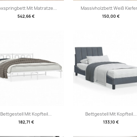
Vorschau
Vorschau


xspringbett Mit Matratze...
Massivholzbett Weiß Kiefer.
542,66 €
150,00 €
Vorschau
Vorschau


Bettgestell Mit Kopfteil...
Bettgestell Mit Kopfteil...
182,71 €
133,10 €