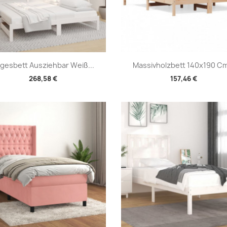
Vorschau
Vorschau


gesbett Ausziehbar Weiß...
Massivholzbett 140x190 Cm
268,58 €
157,46 €