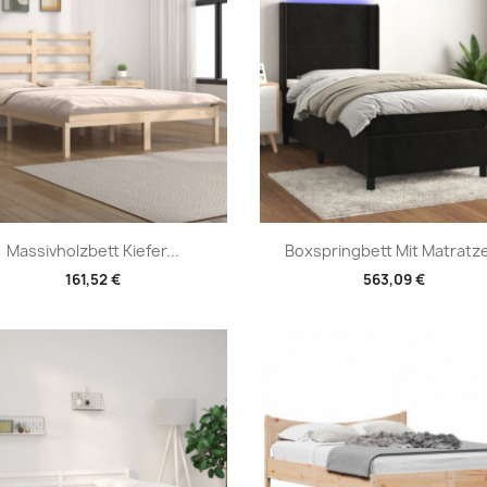
Vorschau
Vorschau


Massivholzbett Kiefer...
Boxspringbett Mit Matratze
161,52 €
563,09 €