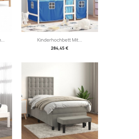
Vorschau

...
Kinderhochbett Mit...
284,45 €