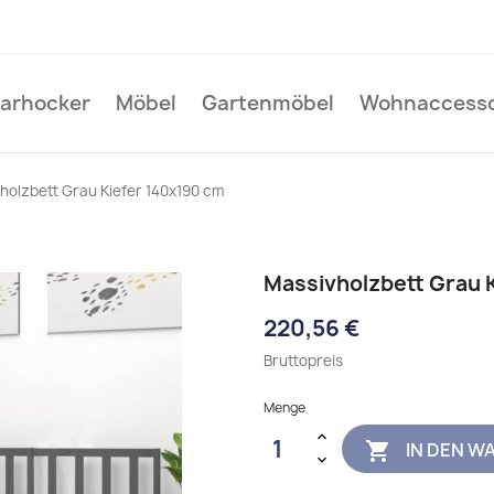
Barhocker
Möbel
Gartenmöbel
Wohnaccesso
holzbett Grau Kiefer 140x190 cm
Massivholzbett Grau 
220,56 €
Bruttopreis
Menge
IN DEN W
