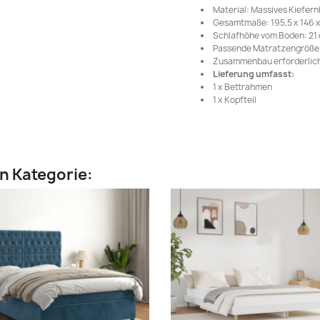
Material: Massives Kiefern
Gesamtmaße: 195,5 x 146 x 
Schlafhöhe vom Boden: 21
Passende Matratzengröße: 
Zusammenbau erforderlich
Lieferung umfasst:
1 x Bettrahmen
1 x Kopfteil
en Kategorie: