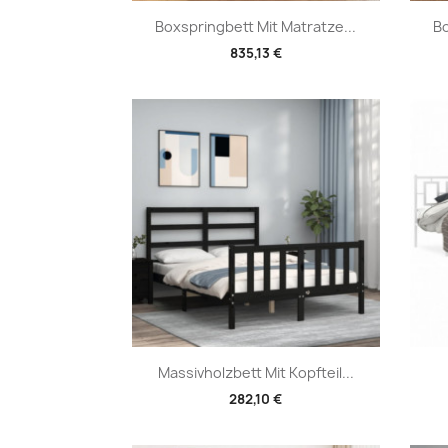
Vorschau

Boxspringbett Mit Matratze...
Bo
835,13 €
Vorschau

Massivholzbett Mit Kopfteil...
282,10 €