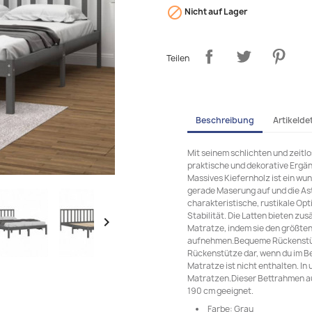

Nicht auf Lager
Teilen
Beschreibung
Artikeldet
Mit seinem schlichten und zeitlo
praktische und dekorative Ergän
Massives Kiefernholz ist ein wu
gerade Maserung auf und die Ast
charakteristische, rustikale Op
Stabilität. Die Latten bieten zu

Matratze, indem sie den größten
aufnehmen.Bequeme Rückenstütz
Rückenstütze dar, wenn du im Bet
Matratze ist nicht enthalten. I
Matratzen.Dieser Bettrahmen aus
190 cm geeignet.
Farbe: Grau