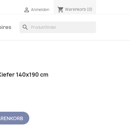
shopping_cart

Warenkorb
(0)
Anmelden
ires
search
Kiefer 140x190 cm
ARENKORB