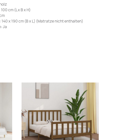
holz
100 cm (L x B x H)
 cm
140 x 190 cm (B x L) (Matratze nicht enthalten)
: Ja