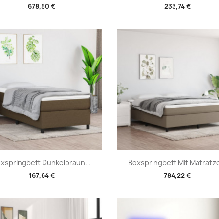
678,50 €
233,74 €
Vorschau
Vorschau


xspringbett Dunkelbraun...
Boxspringbett Mit Matratze
167,64 €
784,22 €