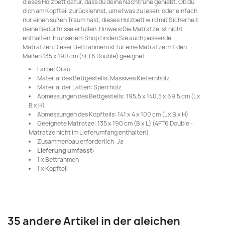
dieses Holzbett dafür, dass du deine Nachtruhe genießt. Ob du
dich am Kopfteil zurücklehnst, um etwas zu lesen, oder einfach
nur einen süßen Traum hast, dieses Holzbett wird mit Sicherheit
deine Bedürfnisse erfüllen. Hinweis:Die Matratze ist nicht
enthalten. In unserem Shop finden Sie auch passende
Matratzen.Dieser Bettrahmen ist für eine Matratze mit den
Maßen 135 x 190 cm (4FT6 Double) geeignet.
Farbe: Grau
Material des Bettgestells: Massives Kiefernholz
Material der Latten: Sperrholz
Abmessungen des Bettgestells: 195,5 x 140,5 x 69,5 cm (L x
B x H)
Abmessungen des Kopfteils: 141 x 4 x 100 cm (L x B x H)
Geeignete Matratze: 135 x 190 cm (B x L) (4FT6 Double -
Matratze nicht im Lieferumfang enthalten)
Zusammenbau erforderlich: Ja
Lieferung umfasst:
1 x Bettrahmen
1 x Kopfteil
35 andere Artikel in der gleichen