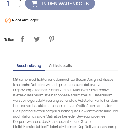
IN DEN WARENKORB


Nicht auf Lager
Teilen
Beschreibung
Artikeldetails
Mit seinem schlichten und dennoch zeitlosen Design ist dieses
klassische Bett eine wirklich praktische und dekorative
Ergänzung zu deinem Schlafzimmer. Massives Kiefernholz:
Kiefer-Massivholz ist ein schönes Naturmaterial. Kiefernholz
weist eine gerade Maserung auf und die Aststellen verleihen dem
Holz seine charakteristische, rustikale Optik. Sperrholzlatten:
Die Sperrholzlatten sorgen für eine gute Gewichtsverteilung und
auch dafür, dass die Matratze bei jeder Bewegung deines
Körpers während des Schlafes an Ort und Stelle
bleibt.Komfortables Erlebnis: Mit einem Kopfteil versehen, sorgt