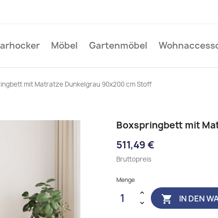
Barhocker
Möbel
Gartenmöbel
Wohnaccesso
ingbett mit Matratze Dunkelgrau 90x200 cm Stoff
Boxspringbett mit Ma
511,49 €
Bruttopreis
Menge
IN DEN W
