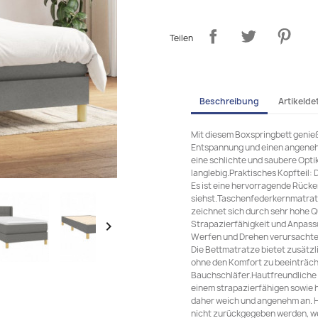
Teilen
Beschreibung
Artikeldet
Mit diesem Boxspringbett genieß
Entspannung und einen angenehm
eine schlichte und saubere Opti
langlebig.Praktisches Kopfteil: 
Es ist eine hervorragende Rücken
siehst.Taschenfederkernmatrat
zeichnet sich durch sehr hohe Qu
Strapazierfähigkeit und Anpassu

Werfen und Drehen verursachte
Die Bettmatratze bietet zusätzl
ohne den Komfort zu beeinträchti
Bauchschläfer.Hautfreundliche 
einem strapazierfähigen sowie 
daher weich und angenehm an. 
nicht zurückgegeben werden, we