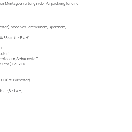
ner Montageanleitung in der Verpackung für eine
ester), massives Lärchenholz, Sperrholz,
/88 cm (L x B x H)
u
ester)
chenfedern, Schaumstoff
 cm (B x L x H)
f (100 % Polyester)
cm (B x L x H)