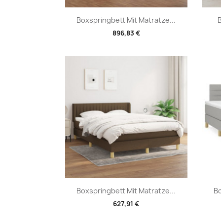
Vorschau

Boxspringbett Mit Matratze...
B
896,83 €
Vorschau

Boxspringbett Mit Matratze...
Bo
627,91 €