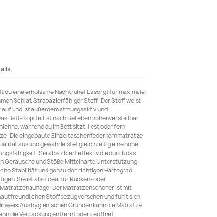
ails
t du eine erholsame Nachtruhe! Es sorgt für maximale
en Schlaf. Strapazierfähiger Stoff: Der Stoff weist
k auf und ist außerdem atmungsaktiv und
Das Bett-Kopfteil ist nach Belieben höhenverstellbar.
lehne, während du im Bett sitzt, liest oder fern
ze: Die eingebaute Einzeltaschenfederkernmatratze
alität aus und gewährleistet gleichzeitig eine hohe
ngsfähigkeit. Sie absorbiert effektiv die durch das
n Geräusche und Stöße.Mittelharte Unterstützung:
iche Stabilität und genau den richtigen Härtegrad,
gen. Sie ist also ideal für Rücken- oder
Matratzenauflage: Der Matratzenschoner ist mit
hautfreundlichen Stoffbezug versehen und fühlt sich
Hinweis:Aus hygienischen Gründen kann die Matratze
nn die Verpackung entfernt oder geöffnet