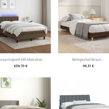
Vorschau
Vorschau


xspringbett Mit Matratze...
Bettgestell Braun...
639,70 €
99,31 €