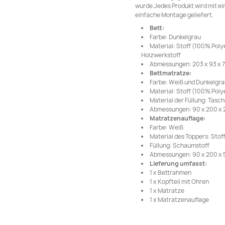
wurde.Jedes Produkt wird mit ei
einfache Montage geliefert.
Bett:
Farbe: Dunkelgrau
Material: Stoff (100% Poly
Holzwerkstoff
Abmessungen: 203 x 93 x 78
Bettmatratze:
Farbe: Weiß und Dunkelgra
Material: Stoff (100% Poly
Material der Füllung: Tas
Abmessungen: 90 x 200 x 20
Matratzenauflage:
Farbe: Weiß
Material des Toppers: Stof
Füllung: Schaumstoff
Abmessungen: 90 x 200 x 5 
Lieferung umfasst:
1 x Bettrahmen
1 x Kopfteil mit Ohren
1 x Matratze
1 x Matratzenauflage