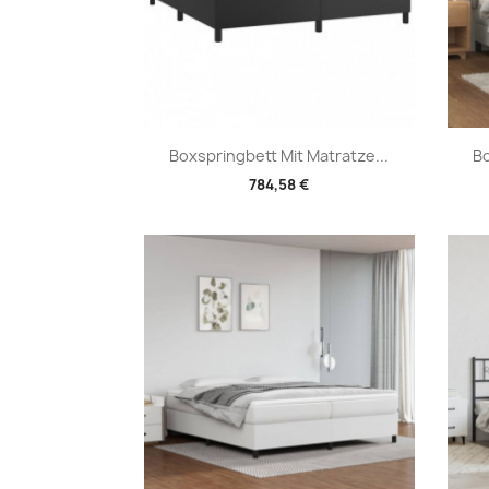
Vorschau

Boxspringbett Mit Matratze...
Bo
784,58 €