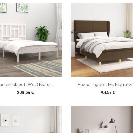
Vorschau
Vorschau


assivholzbett Weiß Kiefer...
Boxspringbett Mit Matratze
208,34 €
761,57 €