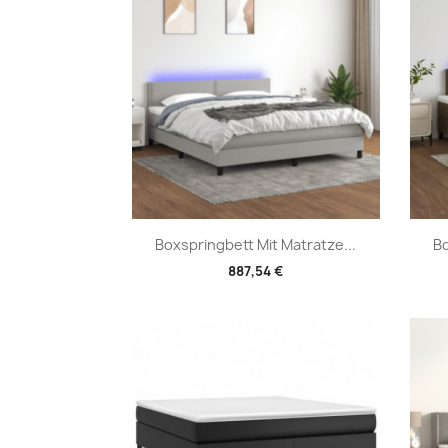
Vorschau

Boxspringbett Mit Matratze...
Bo
887,54 €