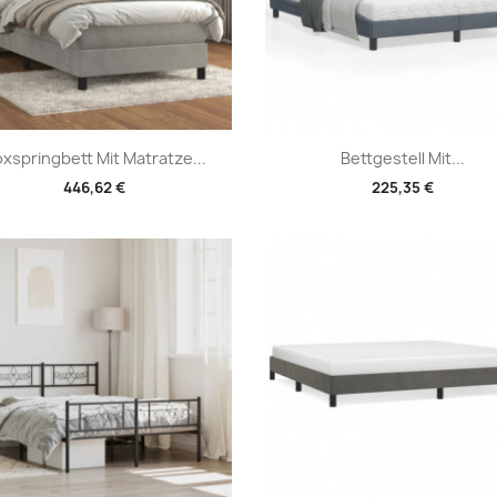
Vorschau
Vorschau


xspringbett Mit Matratze...
Bettgestell Mit...
446,62 €
225,35 €