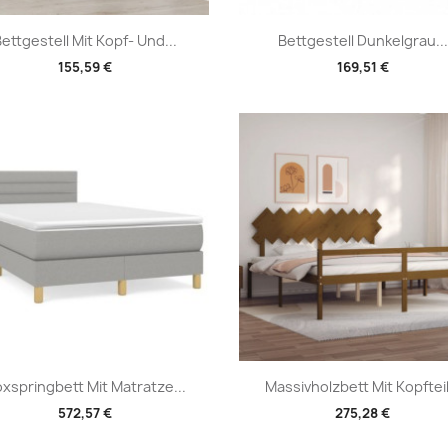
Vorschau
Vorschau


ettgestell Mit Kopf- Und...
Bettgestell Dunkelgrau...
155,59 €
169,51 €
Vorschau
Vorschau


xspringbett Mit Matratze...
Massivholzbett Mit Kopfteil.
572,57 €
275,28 €