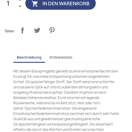
IN DEN WARENKORB

Teilen
Beschreibung
Artikeldetails
Mit diesem Boxspringbett genießt du eine erholsame Nachtruhe!
Es sorgt für maximale Entspannung und einen angenehmen
Schlaf. Strapazierfähiger Stoff: Der Stoff weist eine schlichte
und saubere Optik auf und ist außerdem atmungsaktiv und
langlebig.Praktisches Kopfteil: Das Bett-Kopfteil ist nach
Belieben höhenverstellbar. Es ist eine hervorragende
Rückenlehne, während du im Bett sitzt, liest oder fern
siehst.Taschenfederkernmatratze: Die eingebaute
Einzeltaschenfederkernmatratze zeichnet sich durch sehr hohe
Qualität aus und gewährleistet gleichzeitig eine hohe
Strapazierfähigkeit und Anpassungsfähigkeit. Sie absorbiert
effektiv die durch das Werfen und Drehen verursachten