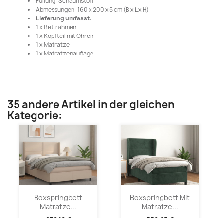
Füllung: Schaumstoff
Abmessungen: 160 x 200 x 5 cm (B x L x H)
Lieferung umfasst:
1 x Bettrahmen
1 x Kopfteil mit Ohren
1 x Matratze
1 x Matratzenauflage
35 andere Artikel in der gleichen
Kategorie:
Boxspringbett
Boxspringbett Mit
Matratze...
Matratze...