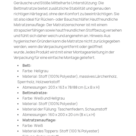
Geräusche und Stöße.Mittelharte Unterstützung: Die
Bettmatratze bietet zusätzliche Stabilität und genau den
richtigen Härtegrad, ohne den Komfort zu beeinträchtigen. Sie
ist also ideal für Rücken- oder Bauchschläfer.Hautfreundliche
Matratzenauflage: Der Matratzenschoner ist mit einem
strapazierfähigen sowie hautfreundlichen Stoffbezug versehen
und fühlt sich daher weich und angenehm an. Hinweis:Aus
hygienischen Gründen kann die Matratze nicht zurückgegeben
werden, wenn die Verpackung entfernt oder geöffnet
wurde.Jedes Produkt wird mit einer Montageanleitung in der
Verpackung für eine einfache Montage geliefert.
Bett:
Farbe: Hellgrau
Material: Stoff (100% Polyester), massives Lärchenholz,
Sperrholz, Holzwerkstoff
Abmessungen: 203 x 163 x 78/88 cm (L x B x H)
Bettmatratze:
Farbe: Weiß und Hellgrau
Material: Stoff (100% Polyester)
Material der Füllung: Taschenfedern, Schaumstoff
Abmessungen: 160 x 200 x 20 cm (B x L x H)
Matratzenauflage:
Farbe: Weiß
Material des Toppers: Stoff (100 % Polyester)