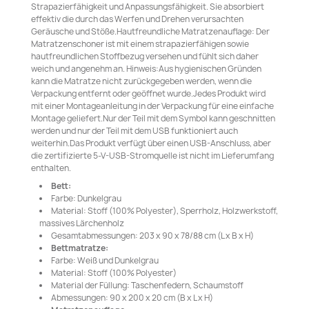
Strapazierfähigkeit und Anpassungsfähigkeit. Sie absorbiert
effektiv die durch das Werfen und Drehen verursachten
Geräusche und Stöße.Hautfreundliche Matratzenauflage: Der
Matratzenschoner ist mit einem strapazierfähigen sowie
hautfreundlichen Stoffbezug versehen und fühlt sich daher
weich und angenehm an. Hinweis:Aus hygienischen Gründen
kann die Matratze nicht zurückgegeben werden, wenn die
Verpackung entfernt oder geöffnet wurde.Jedes Produkt wird
mit einer Montageanleitung in der Verpackung für eine einfache
Montage geliefert.Nur der Teil mit dem Symbol kann geschnitten
werden und nur der Teil mit dem USB funktioniert auch
weiterhin.Das Produkt verfügt über einen USB-Anschluss, aber
die zertifizierte 5-V-USB-Stromquelle ist nicht im Lieferumfang
enthalten.
Bett:
Farbe: Dunkelgrau
Material: Stoff (100% Polyester), Sperrholz, Holzwerkstoff,
massives Lärchenholz
Gesamtabmessungen: 203 x 90 x 78/88 cm (L x B x H)
Bettmatratze:
Farbe: Weiß und Dunkelgrau
Material: Stoff (100% Polyester)
Material der Füllung: Taschenfedern, Schaumstoff
Abmessungen: 90 x 200 x 20 cm (B x L x H)