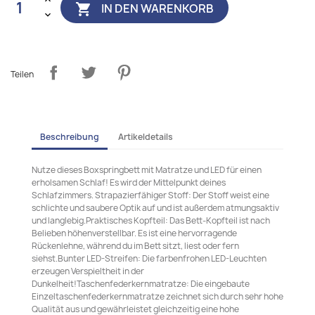
IN DEN WARENKORB

Teilen
Beschreibung
Artikeldetails
Nutze dieses Boxspringbett mit Matratze und LED für einen
erholsamen Schlaf! Es wird der Mittelpunkt deines
Schlafzimmers. Strapazierfähiger Stoff: Der Stoff weist eine
schlichte und saubere Optik auf und ist außerdem atmungsaktiv
und langlebig.Praktisches Kopfteil: Das Bett-Kopfteil ist nach
Belieben höhenverstellbar. Es ist eine hervorragende
Rückenlehne, während du im Bett sitzt, liest oder fern
siehst.Bunter LED-Streifen: Die farbenfrohen LED-Leuchten
erzeugen Verspieltheit in der
Dunkelheit!Taschenfederkernmatratze: Die eingebaute
Einzeltaschenfederkernmatratze zeichnet sich durch sehr hohe
Qualität aus und gewährleistet gleichzeitig eine hohe