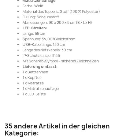
Matratzenauflage:
Farbe: Weiß
Material des Toppers: Stoff (100 % Polyester)
Füllung: Schaumstoff
Abmessungen: 90 x 200 x 5 cm (B x L x H)
LED-Streifen:
Länge: 55 cm
Spannung: 5V, DC/Gleichstrom
USB-Kabellänge: 150 cm
Länge des Netzkabels: 30 cm
IP-Schutzklasse: IP65
Mit Scheren-Symbol – sicheres Zuschneiden
Lieferung umfasst:
1 x Bettrahmen
1 x Kopfteil
1 x Matratze
1 x Matratzenauflage
1 x LED-Leiste
35 andere Artikel in der gleichen
Kategorie: