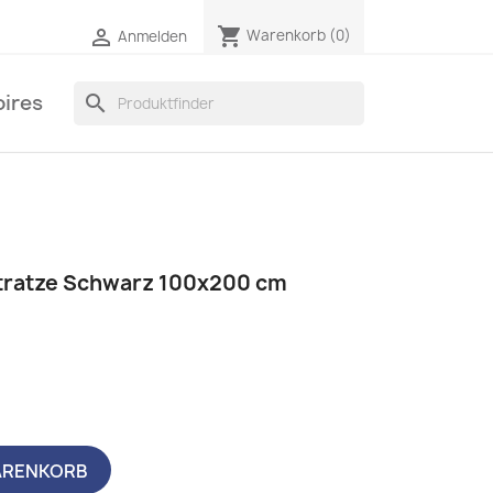
shopping_cart

Warenkorb
(0)
Anmelden
ires
search
tratze Schwarz 100x200 cm
ARENKORB