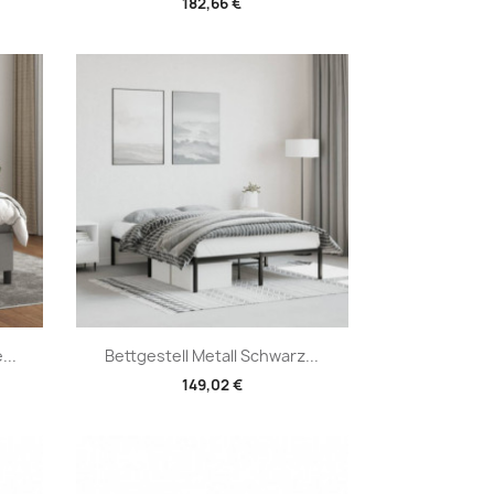
182,66 €
Vorschau

...
Bettgestell Metall Schwarz...
149,02 €