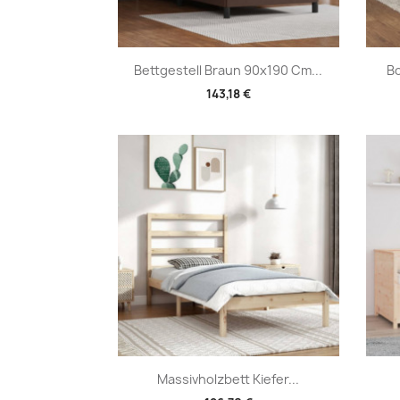
Vorschau

Bettgestell Braun 90x190 Cm...
Bo
143,18 €
Vorschau

Massivholzbett Kiefer...