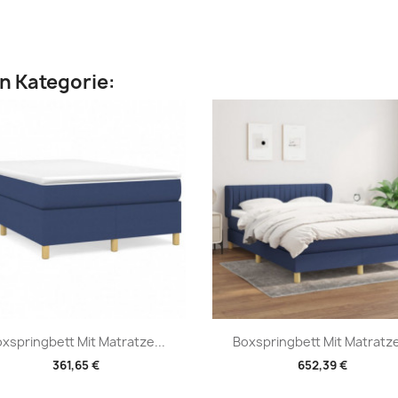
en Kategorie:
Vorschau
Vorschau


xspringbett Mit Matratze...
Boxspringbett Mit Matratze
361,65 €
652,39 €