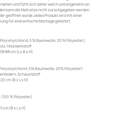
rsehen und fühlt sich daher weich und angenehm an.
den kann die Matratze nicht zurückgegeben werden,
er geöffnet wurde.Jedes Produkt wird mit einer
ung für eine einfache Montage geliefert.
 Polyvinylchlorid, 5 % Baumwolle, 20 % Polyester),
olz, Holzwerkstoff
8/88 cm (L x B x H)
Polyvinylchlorid, 5% Baumwolle, 20% Polyester)
chenfedern, Schaumstoff
0 cm (B x L x H)
f (100 % Polyester)
 cm (B x L x H)