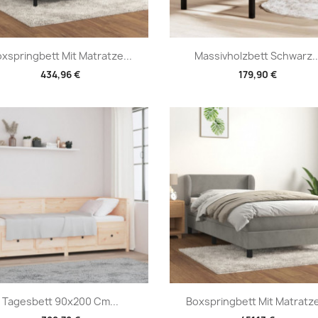
Vorschau
Vorschau


xspringbett Mit Matratze...
Massivholzbett Schwarz..
434,96 €
179,90 €
Vorschau
Vorschau


Tagesbett 90x200 Cm...
Boxspringbett Mit Matratze