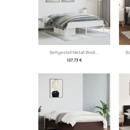
Vorschau

Bettgestell Metall Weiß...
Bo
127,73 €