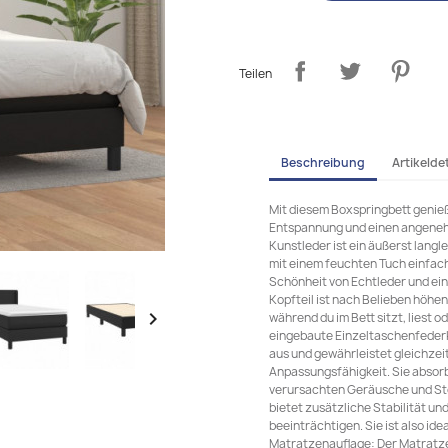
Teilen
Beschreibung
Artikeldet
Mit diesem Boxspringbett genieß
Entspannung und einen angeneh
Kunstleder ist ein äußerst langl
mit einem feuchten Tuch einfach 
Schönheit von Echtleder und ein
Kopfteil ist nach Belieben höhen

während du im Bett sitzt, liest 
eingebaute Einzeltaschenfederk
aus und gewährleistet gleichzei
Anpassungsfähigkeit. Sie absorb
verursachten Geräusche und St
bietet zusätzliche Stabilität u
beeinträchtigen. Sie ist also i
Matratzenauflage: Der Matratze