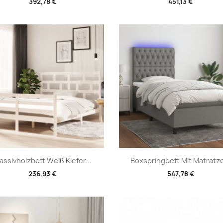
392,78 €
451,13 €
Vorschau
Vorschau


assivholzbett Weiß Kiefer...
Boxspringbett Mit Matratze
236,93 €
547,78 €