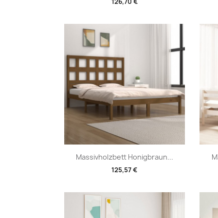
126,70 €
Vorschau

Massivholzbett Honigbraun...
M
125,57 €