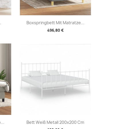
Vorschau

.
Boxspringbett Mit Matratze...
496,80 €
Vorschau

...
Bett Weiß Metall 200x200 Cm