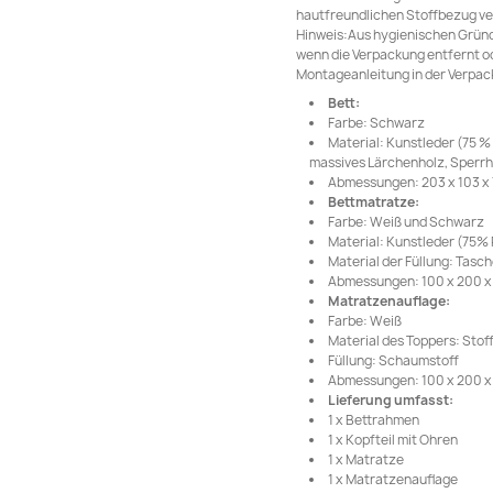
hautfreundlichen Stoffbezug ve
Hinweis:Aus hygienischen Grün
wenn die Verpackung entfernt od
Montageanleitung in der Verpack
Bett:
Farbe: Schwarz
Material: Kunstleder (75 %
massives Lärchenholz, Sperrh
Abmessungen: 203 x 103 x 7
Bettmatratze:
Farbe: Weiß und Schwarz
Material: Kunstleder (75% 
Material der Füllung: Tas
Abmessungen: 100 x 200 x 2
Matratzenauflage:
Farbe: Weiß
Material des Toppers: Stof
Füllung: Schaumstoff
Abmessungen: 100 x 200 x 5
Lieferung umfasst:
1 x Bettrahmen
1 x Kopfteil mit Ohren
1 x Matratze
1 x Matratzenauflage