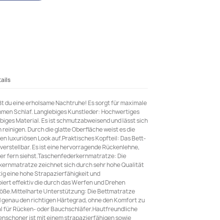
ails
t du eine erholsame Nachtruhe! Es sorgt für maximale
men Schlaf. Langlebiges Kunstleder: Hochwertiges
ebiges Material. Es ist schmutzabweisend und lässt sich
reinigen. Durch die glatte Oberfläche weist es die
en luxuriösen Look auf.Praktisches Kopfteil: Das Bett-
verstellbar. Es ist eine hervorragende Rückenlehne,
oder fern siehst.Taschenfederkernmatratze: Die
ernmatratze zeichnet sich durch sehr hohe Qualität
tig eine hohe Strapazierfähigkeit und
iert effektiv die durch das Werfen und Drehen
öße.Mittelharte Unterstützung: Die Bettmatratze
nd genau den richtigen Härtegrad, ohne den Komfort zu
deal für Rücken- oder Bauchschläfer.Hautfreundliche
nschoner ist mit einem strapazierfähigen sowie