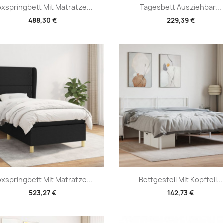
Vorschau
Vorschau


xspringbett Mit Matratze...
Tagesbett Ausziehbar...
488,30 €
229,39 €
Vorschau
Vorschau


xspringbett Mit Matratze...
Bettgestell Mit Kopfteil...
523,27 €
142,73 €