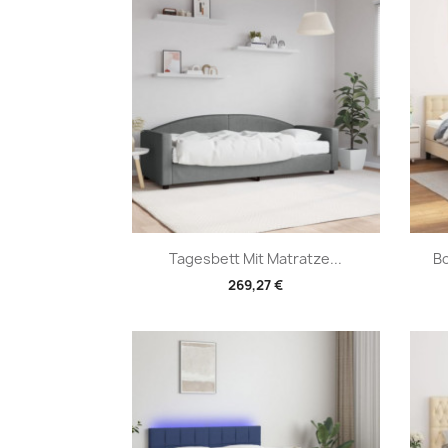
Vorschau

Tagesbett Mit Matratze...
Bo
269,27 €