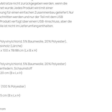
 Matratze nicht zurückgegeben werden, wenn die
et wurde.Jedes Produkt wird mit einer
kung für einen einfachen Zusammenbau geliefert.Nur
schnitten werden und nur der Teil mit dem USB
 Produkt verfügt über einen USB-Anschluss, aber die
le ist nicht im Lieferumfang enthalten.
Polyvinylchlorid, 5% Baumwolle, 20% Polyester),
sivholz (Lärche)
100 x 78/88 cm (L x B x H)
Polyvinylchlorid, 5% Baumwolle, 20% Polyester)
chenfedern, Schaumstoff
0 cm (B x L x H)
f (100 % Polyester)
 cm (B x L x H)
trom