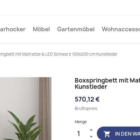
Barhocker
Möbel
Gartenmöbel
Wohnaccesso
ingbett mit Matratze & LED Schwarz 100x200 cm Kunstleder
Boxspringbett mit Ma
Kunstleder
570,12 €
Bruttopreis
Menge
IN DEN W
