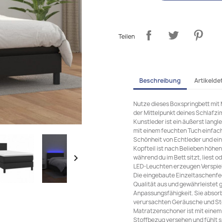
Teilen
Beschreibung
Artikeldet
Nutze dieses Boxspringbett mit 
der Mittelpunkt deines Schlafz
Kunstleder ist ein äußerst langl
mit einem feuchten Tuch einfach 
Schönheit von Echtleder und ein
Kopfteil ist nach Belieben höhen

während du im Bett sitzt, liest 
LED-Leuchten erzeugen Verspiel
Die eingebaute Einzeltaschenfe
Qualität aus und gewährleistet 
Anpassungsfähigkeit. Sie absorb
verursachten Geräusche und St
Matratzenschoner ist mit einem
Stoffbezug versehen und fühlt 