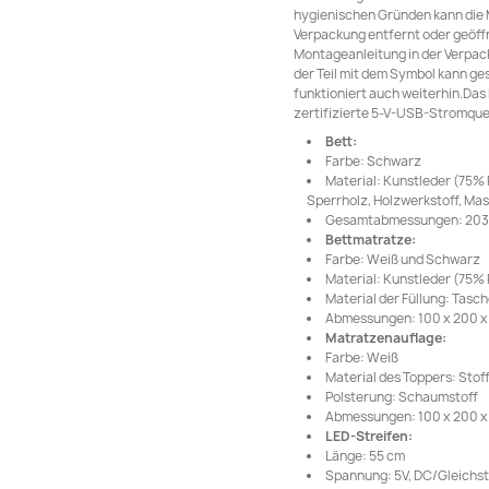
hygienischen Gründen kann die
Verpackung entfernt oder geöffn
Montageanleitung in der Verpac
der Teil mit dem Symbol kann ge
funktioniert auch weiterhin.Das
zertifizierte 5-V-USB-Stromquel
Bett:
Farbe: Schwarz
Material: Kunstleder (75% 
Sperrholz, Holzwerkstoff, Mas
Gesamtabmessungen: 203 x 
Bettmatratze:
Farbe: Weiß und Schwarz
Material: Kunstleder (75% 
Material der Füllung: Tas
Abmessungen: 100 x 200 x 2
Matratzenauflage:
Farbe: Weiß
Material des Toppers: Stof
Polsterung: Schaumstoff
Abmessungen: 100 x 200 x 5
LED-Streifen:
Länge: 55 cm
Spannung: 5V, DC/Gleichs