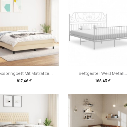
Vorschau
Vorschau


xspringbett Mit Matratze...
Bettgestell Weiß Metall...
817,46 €
168,43 €