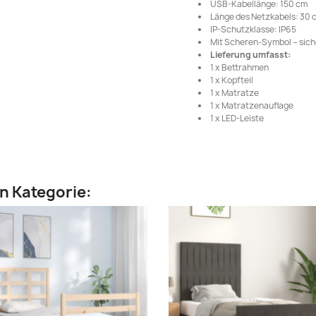
USB-Kabellänge: 150 cm
Länge des Netzkabels: 30 
IP-Schutzklasse: IP65
Mit Scheren-Symbol – sic
Lieferung umfasst:
1 x Bettrahmen
1 x Kopfteil
1 x Matratze
1 x Matratzenauflage
1 x LED-Leiste
en Kategorie: