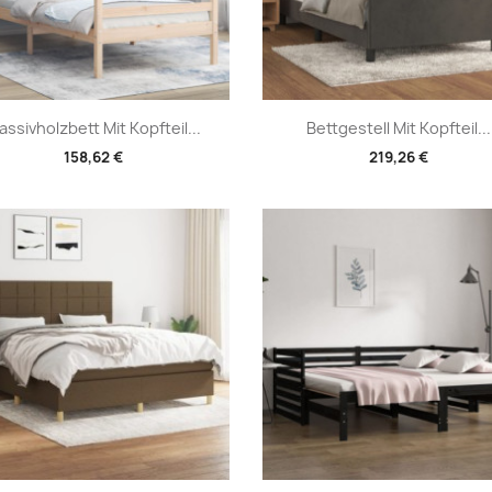
Vorschau
Vorschau


assivholzbett Mit Kopfteil...
Bettgestell Mit Kopfteil...
158,62 €
219,26 €