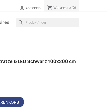
shopping_cart

Warenkorb
(0)
Anmelden
ires
search
tratze & LED Schwarz 100x200 cm
ARENKORB