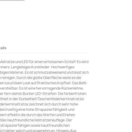
ails
Matratze und LED für einen erholsamen Schlaf! Es wird
immers. Langlebiges Kunstleder: Hochwertiges
ebiges Material. Es ist schmutzabweisend und lässt sich
reinigen. Durch die glatte Oberfläche weist es die
en luxuriösen Look auf.Praktisches Kopfteil: Das Bett-
verstellbar. Es ist eine hervorragende Rückenlehne,
oder fern siehst.Bunter LED-Streifen: Die farbenfrohen
theit in der Dunkelheit!Taschenfederkernmatratze:
derkernmatratze zeichnet sich durch sehr hohe
gleichzeitig eine hohe Strapazierfähigkeit und
iert effektiv die durch das Werfen und Drehen
öße.Hautfreundliche Matratzenauflage: Der
 strapazierfähigen sowie hautfreundlichen
sich daher weich und angenehm an. Hinweis:Aus