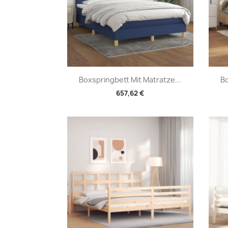
Vorschau

Boxspringbett Mit Matratze...
Bo
657,62 €