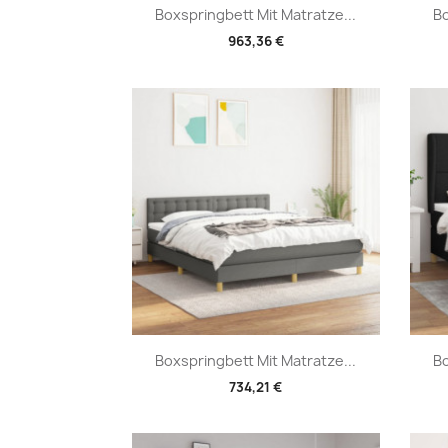
Vorschau

Boxspringbett Mit Matratze...
Bo
963,36 €
Vorschau

Boxspringbett Mit Matratze...
Bo
734,21 €