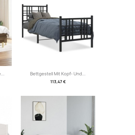
Vorschau

...
Bettgestell Mit Kopf- Und...
113,47 €