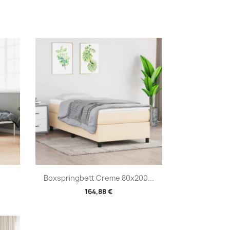
Vorschau

Boxspringbett Creme 80x200...
164,88 €