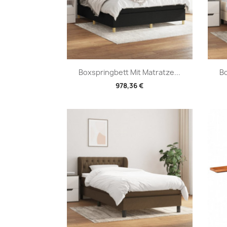
Vorschau

Boxspringbett Mit Matratze...
Bo
978,36 €