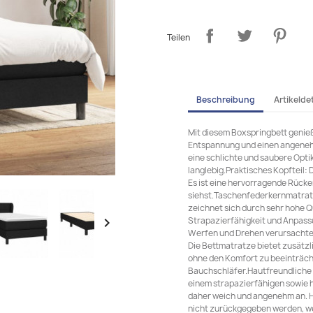
Teilen
Beschreibung
Artikeldet
Mit diesem Boxspringbett genieß
Entspannung und einen angenehm
eine schlichte und saubere Opti
langlebig.Praktisches Kopfteil: 
Es ist eine hervorragende Rücken
siehst.Taschenfederkernmatrat
zeichnet sich durch sehr hohe Qu
Strapazierfähigkeit und Anpassu

Werfen und Drehen verursachte
Die Bettmatratze bietet zusätzl
ohne den Komfort zu beeinträchti
Bauchschläfer.Hautfreundliche 
einem strapazierfähigen sowie 
daher weich und angenehm an. 
nicht zurückgegeben werden, we