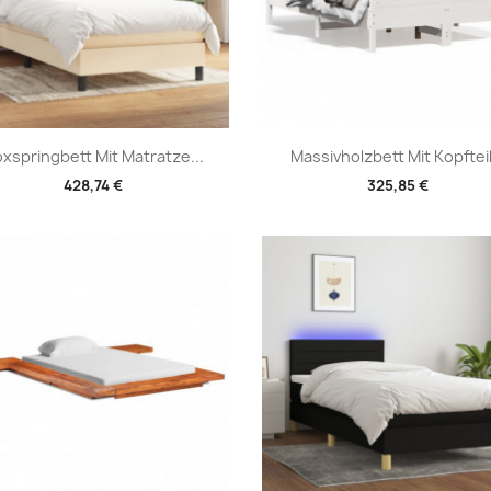
Vorschau
Vorschau


xspringbett Mit Matratze...
Massivholzbett Mit Kopfteil.
428,74 €
325,85 €