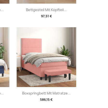
Vorschau

...
Bettgestell Mit Kopfteil...
97,51 €
Vorschau

...
Boxspringbett Mit Matratze...
586,15 €