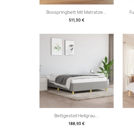
Vorschau

Boxspringbett Mit Matratze...
Fu
511,30 €
Vorschau

Bettgestell Hellgrau...
188,93 €