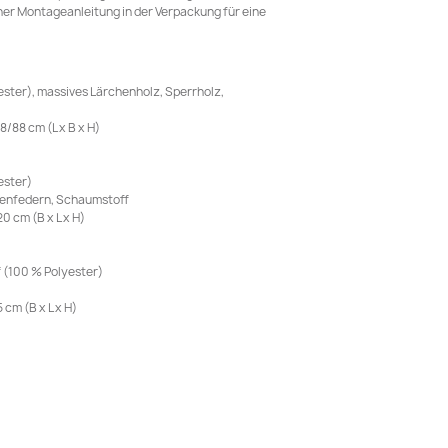
ner Montageanleitung in der Verpackung für eine
ester), massives Lärchenholz, Sperrholz,
/88 cm (L x B x H)
ester)
chenfedern, Schaumstoff
 cm (B x L x H)
f (100 % Polyester)
cm (B x L x H)