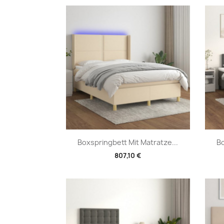
Vorschau

Boxspringbett Mit Matratze...
Bo
807,10 €