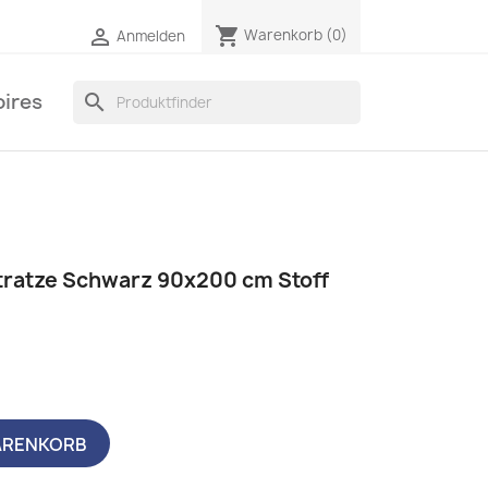
shopping_cart

Warenkorb
(0)
Anmelden
ires
search
tratze Schwarz 90x200 cm Stoff
ARENKORB