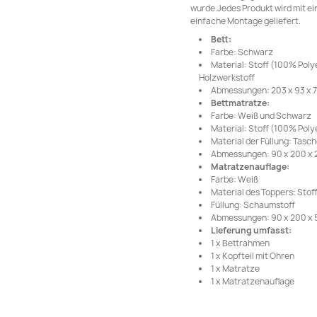
wurde.Jedes Produkt wird mit ei
einfache Montage geliefert.
Bett:
Farbe: Schwarz
Material: Stoff (100% Poly
Holzwerkstoff
Abmessungen: 203 x 93 x 78
Bettmatratze:
Farbe: Weiß und Schwarz
Material: Stoff (100% Poly
Material der Füllung: Tas
Abmessungen: 90 x 200 x 20
Matratzenauflage:
Farbe: Weiß
Material des Toppers: Stof
Füllung: Schaumstoff
Abmessungen: 90 x 200 x 5 
Lieferung umfasst:
1 x Bettrahmen
1 x Kopfteil mit Ohren
1 x Matratze
1 x Matratzenauflage