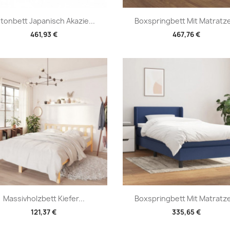
Vorschau
Vorschau


tonbett Japanisch Akazie...
Boxspringbett Mit Matratze
461,93 €
467,76 €
Vorschau
Vorschau


Massivholzbett Kiefer...
Boxspringbett Mit Matratze
121,37 €
335,65 €