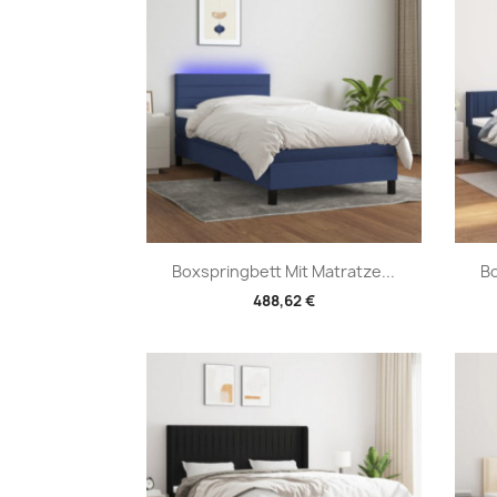
Vorschau

Boxspringbett Mit Matratze...
Bo
488,62 €