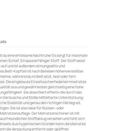
ails
t du eine erholsame Nachtruhe! Es sorgt für maximale
en Schlaf. Strapazierfähiger Stoff: Der Stoff weist
k auf und ist außerdem atmungsaktiv und
Das Bett-Kopfteil ist nach Belieben höhenverstellbar.
lehne, während du im Bett sitzt, liest oder fern
ze: Die eingebaute Einzeltaschenfederkernmatratze
alität aus und gewährleistet gleichzeitig eine hohe
ngsfähigkeit. Sie absorbiert effektiv die durch das
n Geräusche und Stöße.Mittelharte Unterstützung:
iche Stabilität und genau den richtigen Härtegrad,
gen. Sie ist also ideal für Rücken- oder
Matratzenauflage: Der Matratzenschoner ist mit
hautfreundlichen Stoffbezug versehen und fühlt sich
Hinweis:Aus hygienischen Gründen kann die Matratze
nn die Verpackung entfernt oder geöffnet