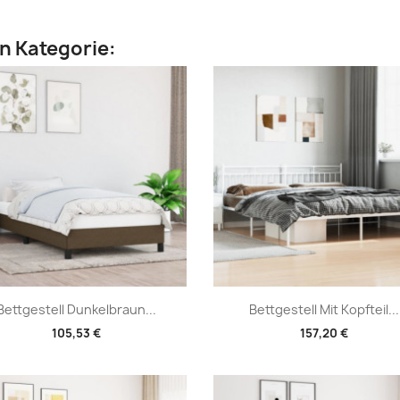
en Kategorie:
Vorschau
Vorschau


Bettgestell Dunkelbraun...
Bettgestell Mit Kopfteil...
105,53 €
157,20 €