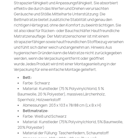
Strapazierfähigkeit und Anpassungsfähigkeit. Sie absorbiert
effektiv die durch das Werfen und Drehen verursachten
Geräusche und Stöße.Mittelharte Unterstützung: Die
Bettmatratze bietet zusätzliche Stabilität und genau den
richtigen Härtegrad, ohne den Komfort zu beeinträchtigen. Sie
ist also ideal für Rücken- oder Bauchschläfer.Hautfreundliche
Matratzenauflage: Der Matratzenschoner ist mit einem
strapazierfähigen sowie hautfreundlichen Stoffbezug versehen
und fühlt sich daher weich und angenehm an. Hinweis:Aus
hygienischen Gründen kann die Matratze nicht zurückgegeben
werden, wenn die Verpackung entfernt oder geöffnet
wurde.Jedes Produkt wird mit einer Montageanleitung in der
Verpackung für eine einfache Montage geliefert.
Bett:
Farbe: Schwarz
Material: Kunstleder (75 % Polyvinylchlorid, 5 %
Baumwolle, 20 % Polyester), massives Lärchenholz,
Sperrholz, Holzwerkstoff
Abmessungen: 203 x 103 x 78/88 cm (L x B x H)
Bettmatratze:
Farbe: Weiß und Schwarz
Material: Kunstleder (75% Polyvinylchlorid, 5% Baumwolle,
20% Polyester)
Material der Füllung: Taschenfedern, Schaumstoff