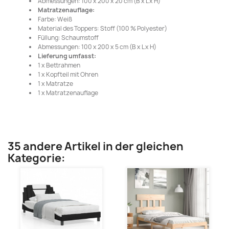
Abmessungen: 100 x 200 x 20 cm (B x L x H)
Matratzenauflage:
Farbe: Weiß
Material des Toppers: Stoff (100 % Polyester)
Füllung: Schaumstoff
Abmessungen: 100 x 200 x 5 cm (B x L x H)
Lieferung umfasst:
1 x Bettrahmen
1 x Kopfteil mit Ohren
1 x Matratze
1 x Matratzenauflage
35 andere Artikel in der gleichen
Kategorie: