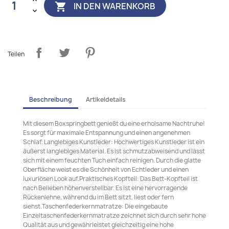
IN DEN WARENKORB

Teilen
Beschreibung
Artikeldetails
Mit diesem Boxspringbett genießt du eine erholsame Nachtruhe!
Es sorgt für maximale Entspannung und einen angenehmen
Schlaf. Langlebiges Kunstleder: Hochwertiges Kunstleder ist ein
äußerst langlebiges Material. Es ist schmutzabweisend und lässt
sich mit einem feuchten Tuch einfach reinigen. Durch die glatte
Oberfläche weist es die Schönheit von Echtleder und einen
luxuriösen Look auf.Praktisches Kopfteil: Das Bett-Kopfteil ist
nach Belieben höhenverstellbar. Es ist eine hervorragende
Rückenlehne, während du im Bett sitzt, liest oder fern
siehst.Taschenfederkernmatratze: Die eingebaute
Einzeltaschenfederkernmatratze zeichnet sich durch sehr hohe
Qualität aus und gewährleistet gleichzeitig eine hohe