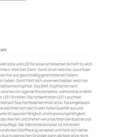
ails
Matratze und LED für einen erholsamen Schlaf! Es wird
mmers. Weicher Samt: Samt ist ein weicher, luxuriöser
hten Flor aus gleichmäßig geschnittenen Fasern
Flor haben. Samt fühlt sich unverwechselbar weich an
aktisches Kopfteil: Das Bett-Kopfteil ist nach
st eine hervorragende Rückenlehne, während du im Bett
nter LED-Streifen: Die farbenfrohen LED-Leuchten
Dunkelheit!Taschenfederkernmatratze: Die eingebaute
 zeichnet sich durch sehr hohe Qualität aus und
 hohe Strapazierfähigkeit und Anpassungsfähigkeit.
rch das Werfen und Drehen verursachten Geräusche und
nauflage: Der Matratzenschoner ist mit einem
eundlichen Stoffbezug versehen und fühlt sich daher
:Aus hygienischen Gründen kann die Matratze nicht