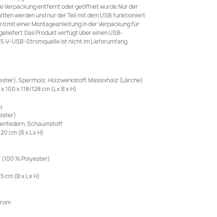
 Verpackung entfernt oder geöffnet wurde.Nur der
itten werden und nur der Teil mit dem USB funktioniert
rd mit einer Montageanleitung in der Verpackung für
liefert.Das Produkt verfügt über einen USB-
te 5-V-USB-Stromquelle ist nicht im Lieferumfang
ster), Sperrholz, Holzwerkstoff, Massivholz (Lärche)
100 x 118/128 cm (L x B x H)
u
ester)
chenfedern, Schaumstoff
0 cm (B x L x H)
f (100 % Polyester)
 cm (B x L x H)
trom