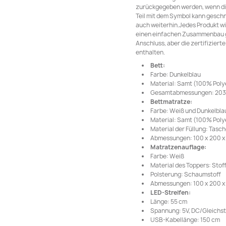
zurückgegeben werden, wenn die
Teil mit dem Symbol kann geschn
auch weiterhin.Jedes Produkt wi
einen einfachen Zusammenbau ge
Anschluss, aber die zertifizier
enthalten.
Bett:
Farbe: Dunkelblau
Material: Samt (100% Polye
Gesamtabmessungen: 203 x 
Bettmatratze:
Farbe: Weiß und Dunkelbla
Material: Samt (100% Poly
Material der Füllung: Tas
Abmessungen: 100 x 200 x 2
Matratzenauflage:
Farbe: Weiß
Material des Toppers: Stof
Polsterung: Schaumstoff
Abmessungen: 100 x 200 x 5
LED-Streifen:
Länge: 55 cm
Spannung: 5V, DC/Gleichs
USB-Kabellänge: 150 cm