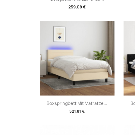
259,08 €
Vorschau

Boxspringbett Mit Matratze...
Bo
521,81 €