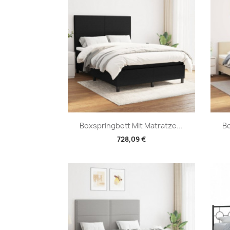
Vorschau

Boxspringbett Mit Matratze...
Bo
728,09 €