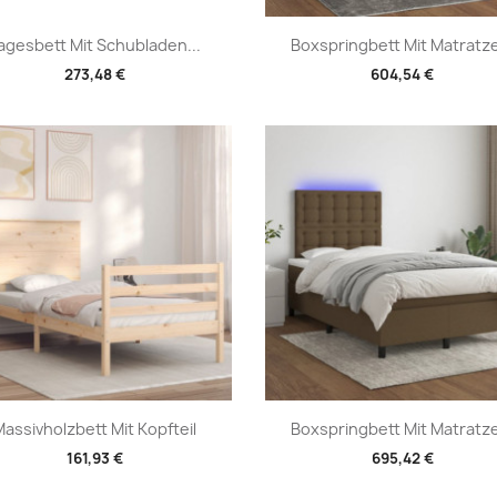
Vorschau
Vorschau


agesbett Mit Schubladen...
Boxspringbett Mit Matratze
273,48 €
604,54 €
Vorschau
Vorschau


Massivholzbett Mit Kopfteil
Boxspringbett Mit Matratze
161,93 €
695,42 €