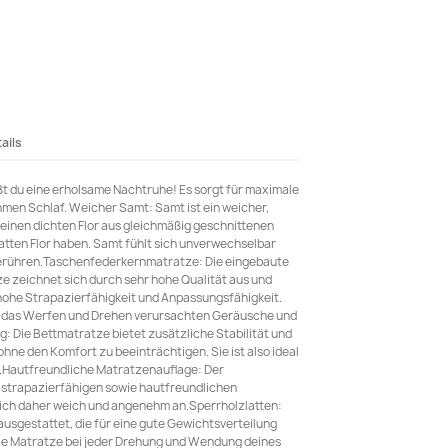
ails
t du eine erholsame Nachtruhe! Es sorgt für maximale
en Schlaf. Weicher Samt: Samt ist ein weicher,
 seinen dichten Flor aus gleichmäßig geschnittenen
latten Flor haben. Samt fühlt sich unverwechselbar
berühren.Taschenfederkernmatratze: Die eingebaute
 zeichnet sich durch sehr hohe Qualität aus und
 hohe Strapazierfähigkeit und Anpassungsfähigkeit.
rch das Werfen und Drehen verursachten Geräusche und
: Die Bettmatratze bietet zusätzliche Stabilität und
hne den Komfort zu beeinträchtigen. Sie ist also ideal
.Hautfreundliche Matratzenauflage: Der
 strapazierfähigen sowie hautfreundlichen
sich daher weich und angenehm an.Sperrholzlatten:
 ausgestattet, die für eine gute Gewichtsverteilung
die Matratze bei jeder Drehung und Wendung deines