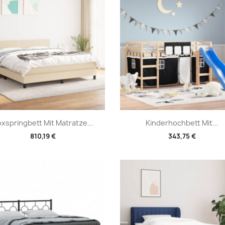
Vorschau
Vorschau


xspringbett Mit Matratze...
Kinderhochbett Mit...
810,19 €
343,75 €