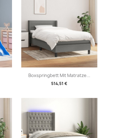
Vorschau

Boxspringbett Mit Matratze...
514,51 €