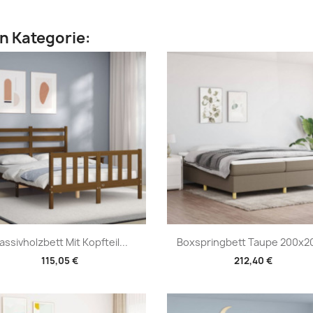
en Kategorie:
Vorschau
Vorschau


assivholzbett Mit Kopfteil...
Boxspringbett Taupe 200x20
115,05 €
212,40 €