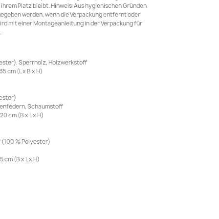
ihrem Platz bleibt. Hinweis:Aus hygienischen Gründen
gegeben werden, wenn die Verpackung entfernt oder
rd mit einer Montageanleitung in der Verpackung für
.
ster), Sperrholz, Holzwerkstoff
5 cm (L x B x H)
ester)
chenfedern, Schaumstoff
0 cm (B x L x H)
f (100 % Polyester)
 cm (B x L x H)