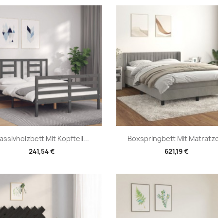
Vorschau
Vorschau


assivholzbett Mit Kopfteil...
Boxspringbett Mit Matratze
241,54 €
621,19 €