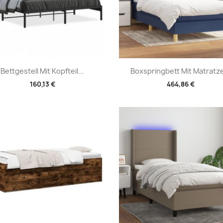
Vorschau
Vorschau


Bettgestell Mit Kopfteil...
Boxspringbett Mit Matratze
160,13 €
464,86 €