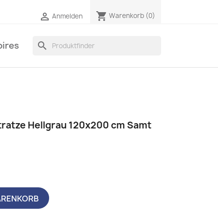
shopping_cart

Warenkorb
(0)
Anmelden
ires
search
tratze Hellgrau 120x200 cm Samt
ARENKORB