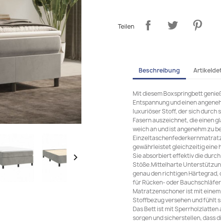
Teilen
Beschreibung
Artikeldet
Mit diesem Boxspringbett genieß
Entspannung und einen angenehm
luxuriöser Stoff, der sich durch
Fasern auszeichnet, die einen g
weich an und ist angenehm zu 
Einzeltaschenfederkernmatratze
gewährleistet gleichzeitig eine
Sie absorbiert effektiv die du

Stöße.Mittelharte Unterstützung
genau den richtigen Härtegrad, o
für Rücken- oder Bauchschläfer
Matratzenschoner ist mit einem
Stoffbezug versehen und fühlt 
Das Bett ist mit Sperrholzlatten
sorgen und sicherstellen, dass 