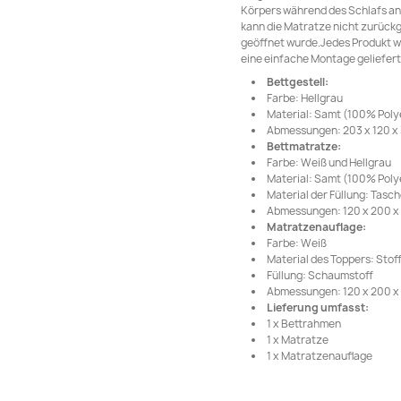
Körpers während des Schlafs an 
kann die Matratze nicht zurück
geöffnet wurde.Jedes Produkt wi
eine einfache Montage geliefert
Bettgestell:
Farbe: Hellgrau
Material: Samt (100% Polye
Abmessungen: 203 x 120 x 3
Bettmatratze:
Farbe: Weiß und Hellgrau
Material: Samt (100% Poly
Material der Füllung: Tas
Abmessungen: 120 x 200 x 2
Matratzenauflage:
Farbe: Weiß
Material des Toppers: Stof
Füllung: Schaumstoff
Abmessungen: 120 x 200 x 5
Lieferung umfasst:
1 x Bettrahmen
1 x Matratze
1 x Matratzenauflage