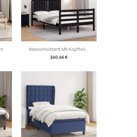
Vorschau

Cm
Massivholzbett Mit Kopfteil...
240,46 €