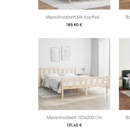
Vorschau

Massivholzbett Mit Kopfteil...
Bo
189,60 €
Vorschau

Massivholzbett 120x200 Cm
Bo
131,40 €