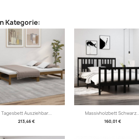
en Kategorie:
Vorschau
Vorschau


Tagesbett Ausziehbar...
Massivholzbett Schwarz..
213,46 €
160,01 €