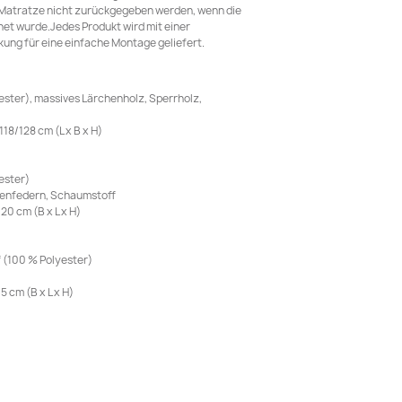
 Matratze nicht zurückgegeben werden, wenn die
et wurde.Jedes Produkt wird mit einer
ung für eine einfache Montage geliefert.
ster), massives Lärchenholz, Sperrholz,
18/128 cm (L x B x H)
ester)
chenfedern, Schaumstoff
0 cm (B x L x H)
f (100 % Polyester)
 cm (B x L x H)