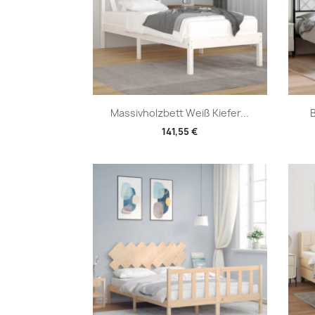
Vorschau

Massivholzbett Weiß Kiefer...
B
141,55 €