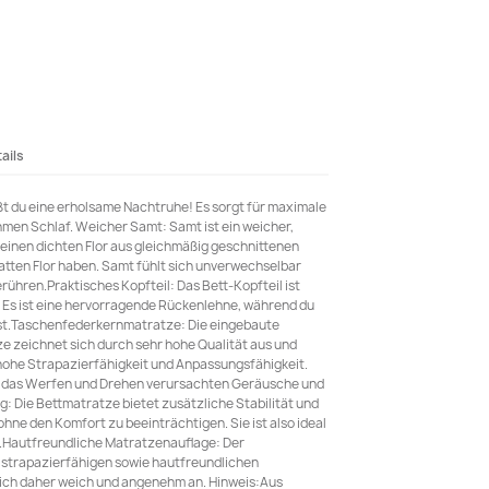
ails
t du eine erholsame Nachtruhe! Es sorgt für maximale
en Schlaf. Weicher Samt: Samt ist ein weicher,
 seinen dichten Flor aus gleichmäßig geschnittenen
latten Flor haben. Samt fühlt sich unverwechselbar
rühren.Praktisches Kopfteil: Das Bett-Kopfteil ist
 Es ist eine hervorragende Rückenlehne, während du
iehst.Taschenfederkernmatratze: Die eingebaute
 zeichnet sich durch sehr hohe Qualität aus und
 hohe Strapazierfähigkeit und Anpassungsfähigkeit.
rch das Werfen und Drehen verursachten Geräusche und
: Die Bettmatratze bietet zusätzliche Stabilität und
hne den Komfort zu beeinträchtigen. Sie ist also ideal
.Hautfreundliche Matratzenauflage: Der
 strapazierfähigen sowie hautfreundlichen
sich daher weich und angenehm an. Hinweis:Aus