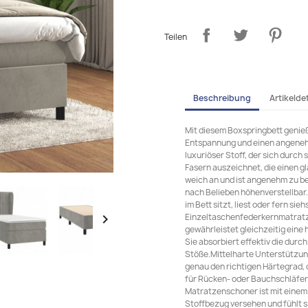
Teilen
Beschreibung
Artikeldet
Mit diesem Boxspringbett genieß
Entspannung und einen angenehm
luxuriöser Stoff, der sich durch
Fasern auszeichnet, die einen g
weich an und ist angenehm zu be
nach Belieben höhenverstellbar.
im Bett sitzt, liest oder fern s
Einzeltaschenfederkernmatratze

gewährleistet gleichzeitig eine
Sie absorbiert effektiv die du
Stöße.Mittelharte Unterstützung
genau den richtigen Härtegrad, o
für Rücken- oder Bauchschläfer
Matratzenschoner ist mit einem
Stoffbezug versehen und fühlt 