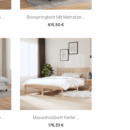
Vorschau

...
Boxspringbett Mit Matratze...
615,50 €
Vorschau

...
Massivholzbett Kiefer...
176,33 €