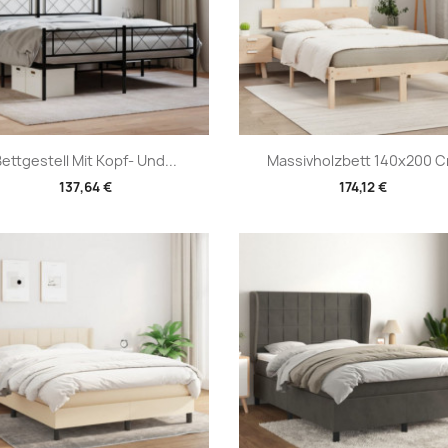
Vorschau
Vorschau


ettgestell Mit Kopf- Und...
Massivholzbett 140x200 
137,64 €
174,12 €