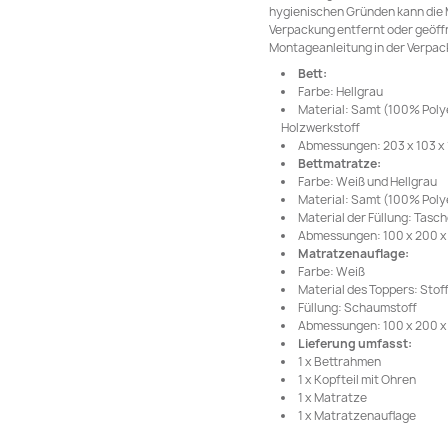
hygienischen Gründen kann die
Verpackung entfernt oder geöffn
Montageanleitung in der Verpack
Bett:
Farbe: Hellgrau
Material: Samt (100% Polye
Holzwerkstoff
Abmessungen: 203 x 103 x 1
Bettmatratze:
Farbe: Weiß und Hellgrau
Material: Samt (100% Poly
Material der Füllung: Tas
Abmessungen: 100 x 200 x 2
Matratzenauflage:
Farbe: Weiß
Material des Toppers: Stof
Füllung: Schaumstoff
Abmessungen: 100 x 200 x 5
Lieferung umfasst:
1 x Bettrahmen
1 x Kopfteil mit Ohren
1 x Matratze
1 x Matratzenauflage