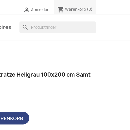
shopping_cart

Warenkorb
(0)
Anmelden
ires
search
tratze Hellgrau 100x200 cm Samt
ARENKORB