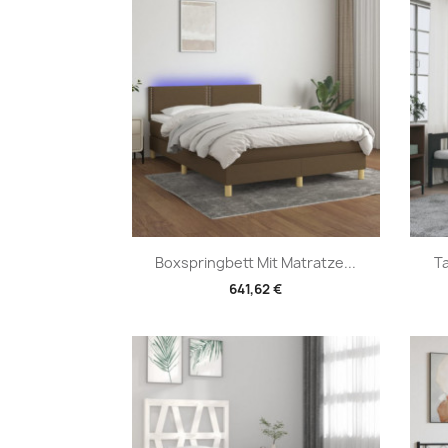
Vorschau

Boxspringbett Mit Matratze...
T
641,62 €