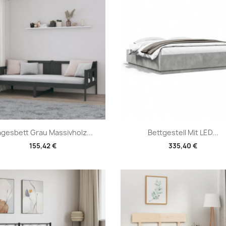
Vorschau
Vorschau


agesbett Grau Massivholz...
Bettgestell Mit LED...
155,42 €
335,40 €