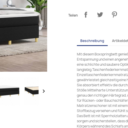
Teilen
Beschreibung
Artikeldet
Mit diesem Boxspringbett genieß
Entspannung und einen angenehm
eine schlichte und saubere Opti
langlebig.Taschenfederkernmat
Einzeltaschenfederkernmatratze
gewährleistet gleichzeitig eine
Sie absorbiert effektiv die du
Stöße.Mittelharte Unterstützung

genau den richtigen Härtegrad, o
für Rücken- oder Bauchschläfer
Matratzenschoner ist mit einem
Stoffbezug versehen und fühlt 
Das Bett ist mit Sperrholzlatten
sorgen und sicherstellen, dass 
Körpers während des Schlafs an 