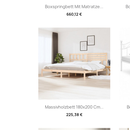
Vorschau

Boxspringbett Mit Matratze...
Bo
660,12 €
Vorschau

Massivholzbett 180x200 Cm...
B
225,38 €