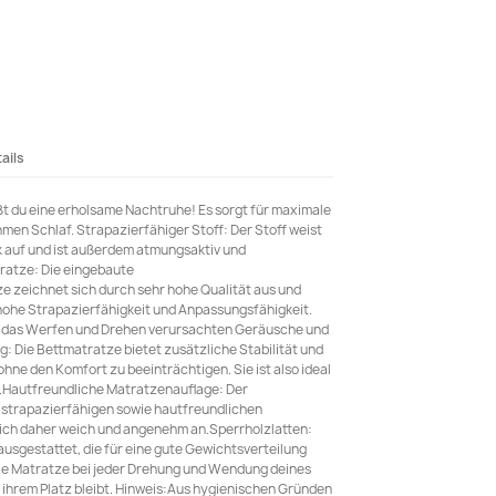
ails
t du eine erholsame Nachtruhe! Es sorgt für maximale
en Schlaf. Strapazierfähiger Stoff: Der Stoff weist
k auf und ist außerdem atmungsaktiv und
ratze: Die eingebaute
 zeichnet sich durch sehr hohe Qualität aus und
 hohe Strapazierfähigkeit und Anpassungsfähigkeit.
rch das Werfen und Drehen verursachten Geräusche und
: Die Bettmatratze bietet zusätzliche Stabilität und
hne den Komfort zu beeinträchtigen. Sie ist also ideal
.Hautfreundliche Matratzenauflage: Der
 strapazierfähigen sowie hautfreundlichen
sich daher weich und angenehm an.Sperrholzlatten:
 ausgestattet, die für eine gute Gewichtsverteilung
die Matratze bei jeder Drehung und Wendung deines
ihrem Platz bleibt. Hinweis:Aus hygienischen Gründen