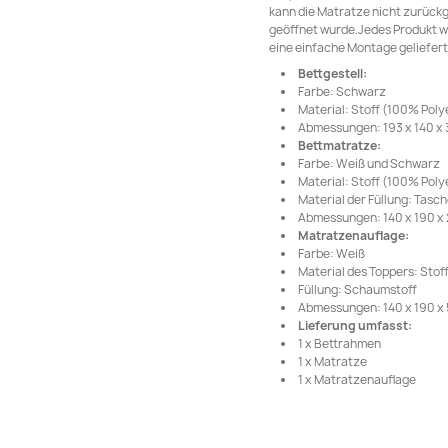
kann die Matratze nicht zurück
geöffnet wurde.Jedes Produkt wi
eine einfache Montage geliefert
Bettgestell:
Farbe: Schwarz
Material: Stoff (100% Poly
Abmessungen: 193 x 140 x 3
Bettmatratze:
Farbe: Weiß und Schwarz
Material: Stoff (100% Poly
Material der Füllung: Tas
Abmessungen: 140 x 190 x 2
Matratzenauflage:
Farbe: Weiß
Material des Toppers: Stof
Füllung: Schaumstoff
Abmessungen: 140 x 190 x 5
Lieferung umfasst:
1 x Bettrahmen
1 x Matratze
1 x Matratzenauflage