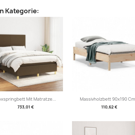
en Kategorie:
Vorschau
Vorschau


xspringbett Mit Matratze...
Massivholzbett 90x190 Cm.
733,01 €
110,62 €