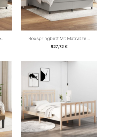
Vorschau

...
Boxspringbett Mit Matratze...
927,72 €