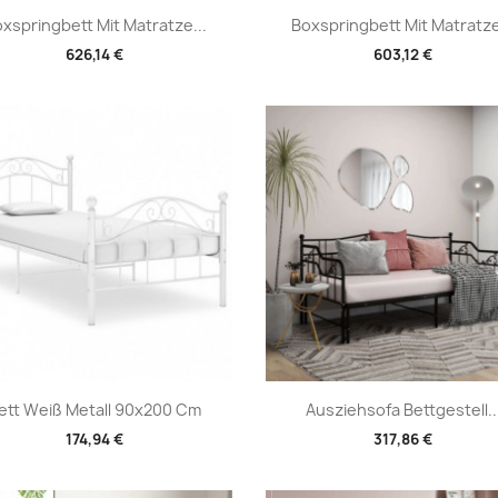
Vorschau
Vorschau


xspringbett Mit Matratze...
Boxspringbett Mit Matratze
626,14 €
603,12 €
Vorschau
Vorschau


ett Weiß Metall 90x200 Cm
Ausziehsofa Bettgestell..
174,94 €
317,86 €