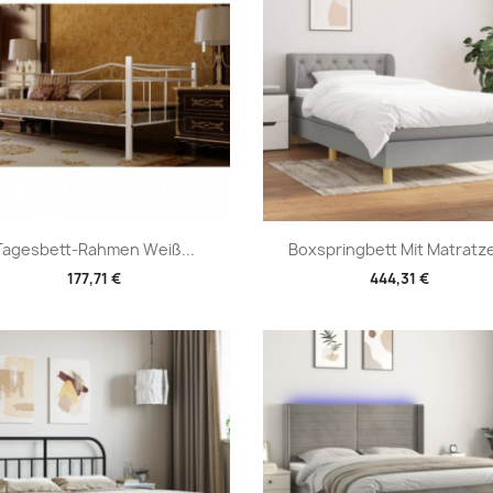
Vorschau
Vorschau


Tagesbett-Rahmen Weiß...
Boxspringbett Mit Matratze
177,71 €
444,31 €