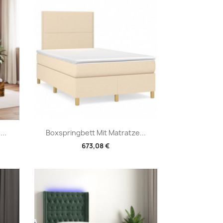
Vorschau

..
Boxspringbett Mit Matratze...
673,08 €