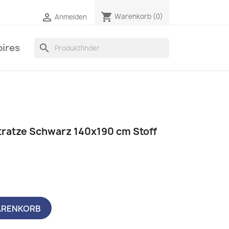
shopping_cart

Warenkorb
(0)
Anmelden
ires
search
tratze Schwarz 140x190 cm Stoff
ARENKORB