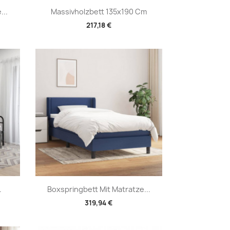
Vorschau

...
Massivholzbett 135x190 Cm
217,18 €
Vorschau

.
Boxspringbett Mit Matratze...
319,94 €