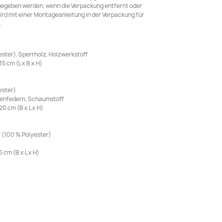
gegeben werden, wenn die Verpackung entfernt oder
rd mit einer Montageanleitung in der Verpackung für
.
ester), Sperrholz, Holzwerkstoff
5 cm (L x B x H)
ester)
chenfedern, Schaumstoff
0 cm (B x L x H)
f (100 % Polyester)
 cm (B x L x H)