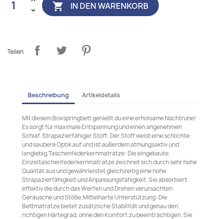
IN DEN WARENKORB

Teilen
Beschreibung
Artikeldetails
Mit diesem Boxspringbett genießt du eine erholsame Nachtruhe!
Es sorgt für maximale Entspannung und einen angenehmen
Schlaf. Strapazierfähiger Stoff: Der Stoff weist eine schlichte
und saubere Optik auf und ist außerdem atmungsaktiv und
langlebig.Taschenfederkernmatratze: Die eingebaute
Einzeltaschenfederkernmatratze zeichnet sich durch sehr hohe
Qualität aus und gewährleistet gleichzeitig eine hohe
Strapazierfähigkeit und Anpassungsfähigkeit. Sie absorbiert
effektiv die durch das Werfen und Drehen verursachten
Geräusche und Stöße.Mittelharte Unterstützung: Die
Bettmatratze bietet zusätzliche Stabilität und genau den
richtigen Härtegrad, ohne den Komfort zu beeinträchtigen. Sie