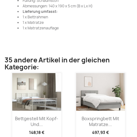
Füllung: Schaumstoff
Abmessungen: 140 x 190 x 5 cm (B x L x H)
Lieferung umfasst:
1 x Bettrahmen
1 x Matratze
1 x Matratzenauflage
35 andere Artikel in der gleichen
Kategorie:
Bettgestell Mit Kopf-
Boxspringbett Mit
Und...
Matratze...
148,18 €
497,93 €