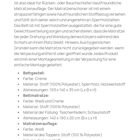
ist also ideal für Rücken- oder Bauchschläfer.Hautfreundliche
Matratzenauflage: Der Matratzenschoner ist mit einem
strapazierfähigen sowie hautfreundlichen Stoffbezug versehen
und fühlt sich daher weich und angenehm an.Sperrholzlatten:
Das Bett ist mit Sperrholzlatten ausgestattet, die für eine gute
Gewichtsverteilung sorgen und sicherstellen, dass die Matratze
bei jeder Drehung und Wendung deines Körpers während des
Schlafs an ihrem Platz bleibt. Hinweis:Aus hygienischen
Gründen kann die Matratze nicht zurückgegeben werden, wenn
die Verpackung entfernt oder geöffnet wurde.Jedes Produkt
wird mit einer Montageanleitung in der Verpackung für eine
einfache Montage geliefert.
Bettgestell:
Farbe: Creme
Material: Stoff (100% Polyester), Sperrholz, Holzwerkstoff
Abmessungen: 193 x 140 x 35 cm (L x B x H)
Bettmatratze:
Farbe: Weiß und Creme
Material: Stoff (100% Polyester)
Material der Füllung: Taschenfedern, Schaumstoff
Abmessungen: 140 x 190 x 20 cm (B x L x H)
Matratzenauflage:
Farbe: Weiß
Material des Toppers: Stoff (100 % Polyester)