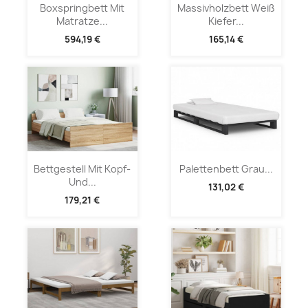
Boxspringbett Mit
Massivholzbett Weiß
Matratze...
Kiefer...
594,19 €
165,14 €
Bettgestell Mit Kopf-
Palettenbett Grau...
Und...
131,02 €
179,21 €