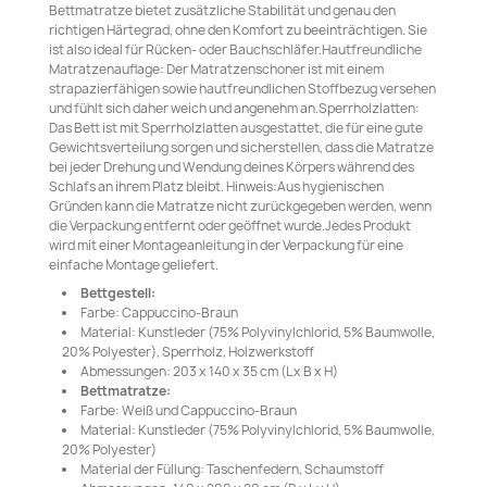
Bettmatratze bietet zusätzliche Stabilität und genau den
richtigen Härtegrad, ohne den Komfort zu beeinträchtigen. Sie
ist also ideal für Rücken- oder Bauchschläfer.Hautfreundliche
Matratzenauflage: Der Matratzenschoner ist mit einem
strapazierfähigen sowie hautfreundlichen Stoffbezug versehen
und fühlt sich daher weich und angenehm an.Sperrholzlatten:
Das Bett ist mit Sperrholzlatten ausgestattet, die für eine gute
Gewichtsverteilung sorgen und sicherstellen, dass die Matratze
bei jeder Drehung und Wendung deines Körpers während des
Schlafs an ihrem Platz bleibt. Hinweis:Aus hygienischen
Gründen kann die Matratze nicht zurückgegeben werden, wenn
die Verpackung entfernt oder geöffnet wurde.Jedes Produkt
wird mit einer Montageanleitung in der Verpackung für eine
einfache Montage geliefert.
Bettgestell:
Farbe: Cappuccino-Braun
Material: Kunstleder (75% Polyvinylchlorid, 5% Baumwolle,
20% Polyester), Sperrholz, Holzwerkstoff
Abmessungen: 203 x 140 x 35 cm (L x B x H)
Bettmatratze:
Farbe: Weiß und Cappuccino-Braun
Material: Kunstleder (75% Polyvinylchlorid, 5% Baumwolle,
20% Polyester)
Material der Füllung: Taschenfedern, Schaumstoff