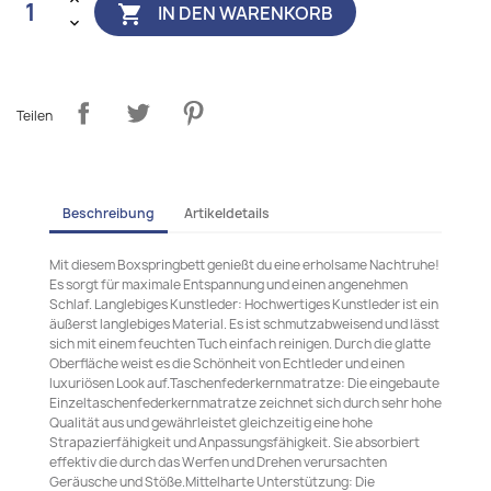
IN DEN WARENKORB

Teilen
Beschreibung
Artikeldetails
Mit diesem Boxspringbett genießt du eine erholsame Nachtruhe!
Es sorgt für maximale Entspannung und einen angenehmen
Schlaf. Langlebiges Kunstleder: Hochwertiges Kunstleder ist ein
äußerst langlebiges Material. Es ist schmutzabweisend und lässt
sich mit einem feuchten Tuch einfach reinigen. Durch die glatte
Oberfläche weist es die Schönheit von Echtleder und einen
luxuriösen Look auf.Taschenfederkernmatratze: Die eingebaute
Einzeltaschenfederkernmatratze zeichnet sich durch sehr hohe
Qualität aus und gewährleistet gleichzeitig eine hohe
Strapazierfähigkeit und Anpassungsfähigkeit. Sie absorbiert
effektiv die durch das Werfen und Drehen verursachten
Geräusche und Stöße.Mittelharte Unterstützung: Die