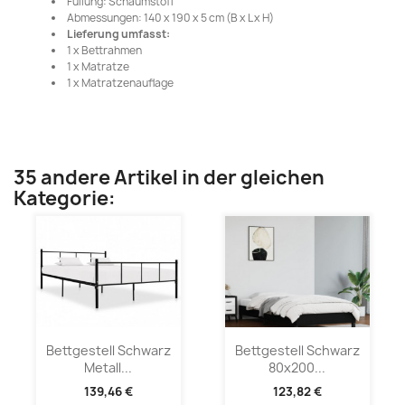
Füllung: Schaumstoff
Abmessungen: 140 x 190 x 5 cm (B x L x H)
Lieferung umfasst:
1 x Bettrahmen
1 x Matratze
1 x Matratzenauflage
35 andere Artikel in der gleichen
Kategorie:
Bettgestell Schwarz
Bettgestell Schwarz
Metall...
80x200...
139,46 €
123,82 €