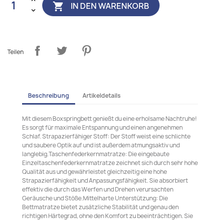
IN DEN WARENKORB

Teilen
Beschreibung
Artikeldetails
Mit diesem Boxspringbett genießt du eine erholsame Nachtruhe!
Es sorgt für maximale Entspannung und einen angenehmen
Schlaf. Strapazierfähiger Stoff: Der Stoff weist eine schlichte
und saubere Optik auf und ist außerdem atmungsaktiv und
langlebig.Taschenfederkernmatratze: Die eingebaute
Einzeltaschenfederkernmatratze zeichnet sich durch sehr hohe
Qualität aus und gewährleistet gleichzeitig eine hohe
Strapazierfähigkeit und Anpassungsfähigkeit. Sie absorbiert
effektiv die durch das Werfen und Drehen verursachten
Geräusche und Stöße.Mittelharte Unterstützung: Die
Bettmatratze bietet zusätzliche Stabilität und genau den
richtigen Härtegrad, ohne den Komfort zu beeinträchtigen. Sie