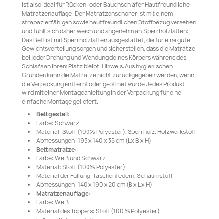
ist also ideal für Rücken- oder Bauchschläfer.Hautfreundliche
Matratzenauflage: Der Matratzenschoner ist mit einem
strapazierfähigen sowie hautfreundlichen Stoffbezug versehen
und fühlt sich daher weich und angenehm an.Sperrholzlatten:
Das Bett ist mit Sperrholzlatten ausgestattet, die für eine gute
Gewichtsverteilung sorgen und sicherstellen, dass die Matratze
bei jeder Drehung und Wendung deines Körpers während des
Schlafs an ihrem Platz bleibt. Hinweis:Aus hygienischen
Gründen kann die Matratze nicht zurückgegeben werden, wenn
die Verpackung entfernt oder geöffnet wurde.Jedes Produkt
wird mit einer Montageanleitung in der Verpackung für eine
einfache Montage geliefert.
Bettgestell:
Farbe: Schwarz
Material: Stoff (100% Polyester), Sperrholz, Holzwerkstoff
Abmessungen: 193 x 140 x 35 cm (L x B x H)
Bettmatratze:
Farbe: Weiß und Schwarz
Material: Stoff (100% Polyester)
Material der Füllung: Taschenfedern, Schaumstoff
Abmessungen: 140 x 190 x 20 cm (B x L x H)
Matratzenauflage:
Farbe: Weiß
Material des Toppers: Stoff (100 % Polyester)