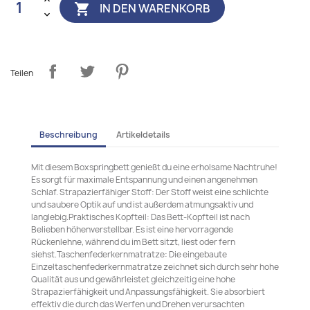
IN DEN WARENKORB

Teilen
Beschreibung
Artikeldetails
Mit diesem Boxspringbett genießt du eine erholsame Nachtruhe!
Es sorgt für maximale Entspannung und einen angenehmen
Schlaf. Strapazierfähiger Stoff: Der Stoff weist eine schlichte
und saubere Optik auf und ist außerdem atmungsaktiv und
langlebig.Praktisches Kopfteil: Das Bett-Kopfteil ist nach
Belieben höhenverstellbar. Es ist eine hervorragende
Rückenlehne, während du im Bett sitzt, liest oder fern
siehst.Taschenfederkernmatratze: Die eingebaute
Einzeltaschenfederkernmatratze zeichnet sich durch sehr hohe
Qualität aus und gewährleistet gleichzeitig eine hohe
Strapazierfähigkeit und Anpassungsfähigkeit. Sie absorbiert
effektiv die durch das Werfen und Drehen verursachten