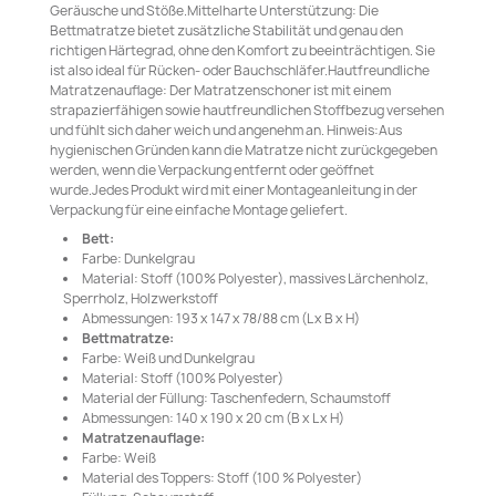
Geräusche und Stöße.Mittelharte Unterstützung: Die
Bettmatratze bietet zusätzliche Stabilität und genau den
richtigen Härtegrad, ohne den Komfort zu beeinträchtigen. Sie
ist also ideal für Rücken- oder Bauchschläfer.Hautfreundliche
Matratzenauflage: Der Matratzenschoner ist mit einem
strapazierfähigen sowie hautfreundlichen Stoffbezug versehen
und fühlt sich daher weich und angenehm an. Hinweis:Aus
hygienischen Gründen kann die Matratze nicht zurückgegeben
werden, wenn die Verpackung entfernt oder geöffnet
wurde.Jedes Produkt wird mit einer Montageanleitung in der
Verpackung für eine einfache Montage geliefert.
Bett:
Farbe: Dunkelgrau
Material: Stoff (100% Polyester), massives Lärchenholz,
Sperrholz, Holzwerkstoff
Abmessungen: 193 x 147 x 78/88 cm (L x B x H)
Bettmatratze:
Farbe: Weiß und Dunkelgrau
Material: Stoff (100% Polyester)
Material der Füllung: Taschenfedern, Schaumstoff
Abmessungen: 140 x 190 x 20 cm (B x L x H)
Matratzenauflage:
Farbe: Weiß
Material des Toppers: Stoff (100 % Polyester)