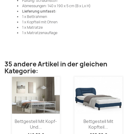
Füllung: Schaumstoff
Abmessungen: 140 x 190 x 5 cm (B x L x H)
Lieferung umfasst:
1 x Bettrahmen
1 x Kopfteil mit Ohren
1 x Matratze
1 x Matratzenauflage
35 andere Artikel in der gleichen
Kategorie:
Bettgestell Mit Kopf-
Bettgestell Mit
Und...
Kopfteil...