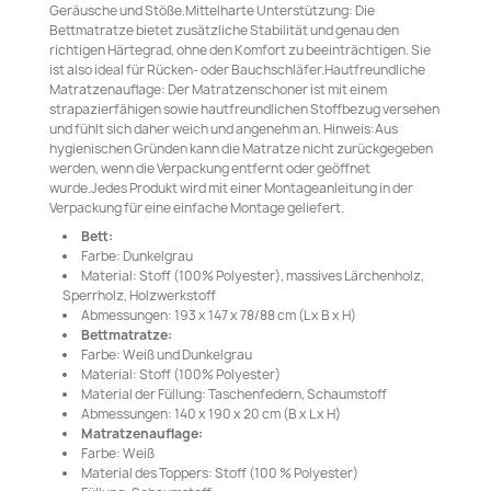
Geräusche und Stöße.Mittelharte Unterstützung: Die
Bettmatratze bietet zusätzliche Stabilität und genau den
richtigen Härtegrad, ohne den Komfort zu beeinträchtigen. Sie
ist also ideal für Rücken- oder Bauchschläfer.Hautfreundliche
Matratzenauflage: Der Matratzenschoner ist mit einem
strapazierfähigen sowie hautfreundlichen Stoffbezug versehen
und fühlt sich daher weich und angenehm an. Hinweis:Aus
hygienischen Gründen kann die Matratze nicht zurückgegeben
werden, wenn die Verpackung entfernt oder geöffnet
wurde.Jedes Produkt wird mit einer Montageanleitung in der
Verpackung für eine einfache Montage geliefert.
Bett:
Farbe: Dunkelgrau
Material: Stoff (100% Polyester), massives Lärchenholz,
Sperrholz, Holzwerkstoff
Abmessungen: 193 x 147 x 78/88 cm (L x B x H)
Bettmatratze:
Farbe: Weiß und Dunkelgrau
Material: Stoff (100% Polyester)
Material der Füllung: Taschenfedern, Schaumstoff
Abmessungen: 140 x 190 x 20 cm (B x L x H)
Matratzenauflage:
Farbe: Weiß
Material des Toppers: Stoff (100 % Polyester)