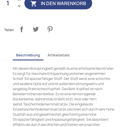
IN DEN WARENKORB

Teilen
Beschreibung
Artikeldetails
Mit diesem Boxspringbett genießt du eine erholsame Nachtruhe!
Es sorgt für maximale Entspannung und einen angenehmen
Schlaf. Strapazierfähiger Stoff: Der Stoff weist eine schlichte
und saubere Optik auf und ist außerdem atmungsaktiv und
langlebig.Praktisches Kopfteil: Das Bett-Kopfteil ist nach
Belieben höhenverstellbar. Es ist eine hervorragende
Rückenlehne, während du im Bett sitzt, liest oder fern
siehst.Taschenfederkernmatratze: Die eingebaute
Einzeltaschenfederkernmatratze zeichnet sich durch sehr hohe
Qualität aus und gewährleistet gleichzeitig eine hohe
Strapazierfähigkeit und Anpassungsfähigkeit. Sie absorbiert
effektiv die durch das Werfen und Drehen verursachten