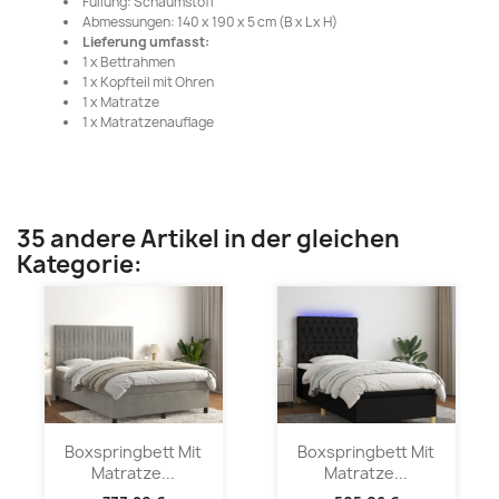
Füllung: Schaumstoff
Abmessungen: 140 x 190 x 5 cm (B x L x H)
Lieferung umfasst:
1 x Bettrahmen
1 x Kopfteil mit Ohren
1 x Matratze
1 x Matratzenauflage
35 andere Artikel in der gleichen
Kategorie:
Boxspringbett Mit
Boxspringbett Mit
Matratze...
Matratze...