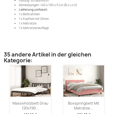
Füllung: Schaumstoff
Abmessungen: 140 x 190 x 5 cm (B x L x H)
Lieferung umfasst:
1 x Bettrahmen
1 x Kopfteil mit Ohren
1 x Matratze
1 x Matratzenauflage
35 andere Artikel in der gleichen
Kategorie:
Massivholzbett Grau
Boxspringbett Mit
120x190...
Matratze...