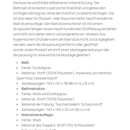
Geräusche und Stöße.Mittelharte Unterstützung: Die
Bettmatratze bietet zusätzliche Stabilität und genau den
richtigen Härtegrad, ohne den Komfort zu beeinträchtigen. Sie
ist also ideal für Rücken- oder Bauchschläfer.Hautfreundliche
Matratzenauflage: Der Matratzenschoner ist mit einem
strapazierfähigen sowie hautfreundlichen Stoffbezug versehen
und fühlt sich daher weich und angenehm an. Hinweis:Aus
hygienischen Gründen kann die Matratze nicht zurückgegeben
werden, wenn die Verpackung entfernt oder geöffnet
wurde.Jedes Produkt wird mit einer Montageanleitung in der
Verpackung für eine einfache Montage geliefert.
Bett:
Farbe: Dunkelgrau
Material: Stoff (100% Polyester), massives Lärchenholz,
Sperrholz, Holzwerkstoff
Abmessungen: 193 x 147 x 78/88 cm (L x B x H)
Bettmatratze:
Farbe: Weiß und Dunkelgrau
Material: Stoff (100% Polyester)
Material der Füllung: Taschenfedern, Schaumstoff
Abmessungen: 140 x 190 x 20 cm (B x L x H)
Matratzenauflage:
Farbe: Weiß
Material des Toppers: Stoff (100 % Polyester)