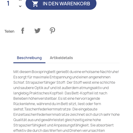
IN DEN WARENKORB

Teilen
Beschreibung
Artikeldetails
Mit diesem Boxspringbett genießt du eine erholsame Nachtruhe!
Es sorgt für maximale Entspannung und einen angenehmen
Schlaf. Strapazierfähiger Stoff: Der Stoff weist eine schlichte
und saubere Optik auf und ist außerdem atmungsaktiv und
langlebig.Praktisches Kopfteil: Das Bett-Kopfteil ist nach
Belieben höhenverstellbar. Es ist eine hervorragende
Rückenlehne, während du im Bett sitzt, liest oder fern
siehst.Taschenfederkernmatratze: Die eingebaute
Einzeltaschenfederkernmatratze zeichnet sich durch sehr hohe
Qualität aus und gewährleistet gleichzeitig eine hohe
Strapazierfähigkeit und Anpassungsfähigkeit. Sie absorbiert
effektiv die durch das Werfen und Drehen verursachten