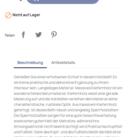

Nicht auf Lager
Teilen
Beschreibung
Artikeldetails
Genießen Sie einen erholsamen Schlaf in diesem Holzbett! Es
wird eine praktische und dekorative Ergänzung zu Ihrem
Interieur sein. Langlebiges Material: Massives Kiefernholz ist ein
wunderschönes Naturmaterial. Kiefernholz weist eine gerade
Maserung auf und die Aststellen verleihen dem Material seine
charakteristische, rustikale Optik. Aus massivem Kiefernholz
gefertigt, ist dieses Bett robust und langlebig.Sperrholzlatten:
Die Sperrholzlatten sorgen für eine gute Gewichtsverteilung
sowie einen guten Halt der Matratze, während ihre
Atmungsaktivität nicht beeinträchtigt wird.Praktisches Kopfteil
und Fußteil: Dank des Kopf- und des Fußteils bleibt die Matratze