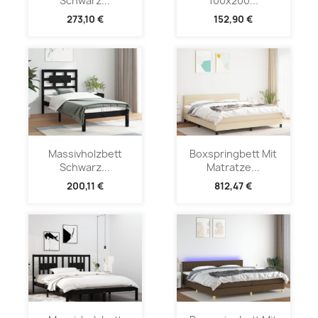
Schwarz...
100x200...
273,10 €
152,90 €
Massivholzbett
Boxspringbett Mit
Schwarz...
Matratze...
200,11 €
812,47 €