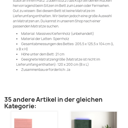
stabil an ihrem Platz. Zudem stützt das Kopfteil deinen Rücken
hervorragend beim Sitzen im Bett zum Lesen oder Fernsehen.
Gut zu wissen: Bei diesem Bett ist keine Matratze im
Lieferumfang enthalten. Wir bieten jedoch eine große Auswahl
an Matratzen an. Du kannst in unserem Shop nach einer
passenden Matratze suchen.
Material: Massives Kiefernholz (unbehandelt)
Material der Latten: Sperrholz
Gesamtabmessungen des Bettes: 205,5 x 125,5 x 104 cm (L
x B x H)
Höhe unter dem Bett: 21 cm
Geeignete Matratzengröße (Matratze ist nicht im
Lieferumfang enthalten): 120 x 200 cm (B x L)
Zusammenbau erforderlich: Ja
35 andere Artikel in der gleichen
Kategorie: