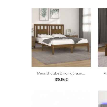
Vorschau

Massivholzbett Honigbraun...
Ma
130,54 €