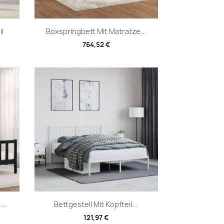
Vorschau

l
Boxspringbett Mit Matratze...
764,52 €
Vorschau

..
Bettgestell Mit Kopfteil...
121,97 €