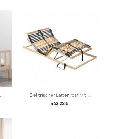
Vorschau

..
Elektrischer Lattenrost Mit...
442,22 €