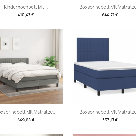
Vorschau
Vorschau


Kinderhochbett Mit...
Boxspringbett Mit Matratze
410,47 €
644,71 €
Vorschau
Vorschau


xspringbett Mit Matratze...
Boxspringbett Mit Matratze
649,68 €
333,17 €