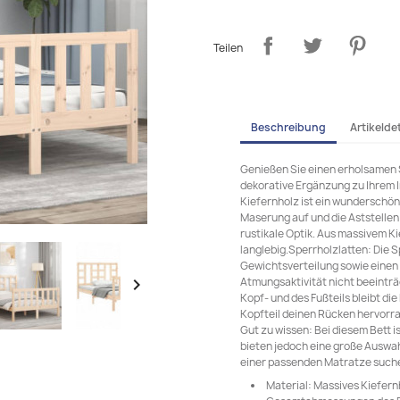
Teilen
Beschreibung
Artikeldet
Genießen Sie einen erholsamen S
dekorative Ergänzung zu Ihrem I
Kiefernholz ist ein wunderschön
Maserung auf und die Aststellen
rustikale Optik. Aus massivem Ki
langlebig.Sperrholzlatten: Die S
Gewichtsverteilung sowie einen 
Atmungsaktivität nicht beeinträc

Kopf- und des Fußteils bleibt di
Kopfteil deinen Rücken hervorr
Gut zu wissen: Bei diesem Bett i
bieten jedoch eine große Auswa
einer passenden Matratze such
Material: Massives Kiefer