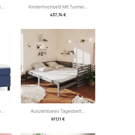
Vorschau

...
Kinderhochbett Mit Tunnel...
437,74 €
Vorschau

...
Ausziehbares Tagesbett...
611,11 €