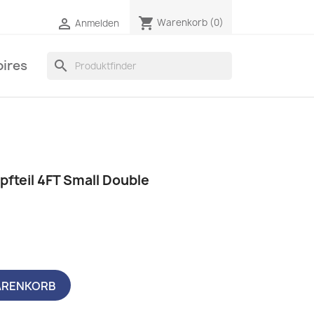
shopping_cart

Warenkorb
(0)
Anmelden
ires
search
pfteil 4FT Small Double
ARENKORB