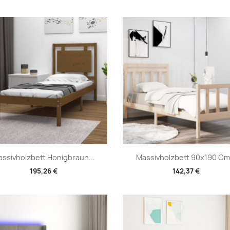
Vorschau
Vorschau


ssivholzbett Honigbraun...
Massivholzbett 90x190 Cm.
195,26 €
142,37 €