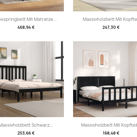
Vorschau
Vorschau


xspringbett Mit Matratze...
Massivholzbett Mit Kopftei
468,94 €
247,30 €
Vorschau
Vorschau


Massivholzbett Schwarz...
Massivholzbett Mit Kopfteil.
253,66 €
168,48 €