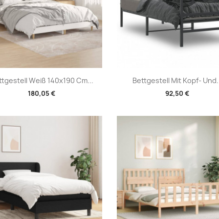
Vorschau
Vorschau


ttgestell Weiß 140x190 Cm...
Bettgestell Mit Kopf- Und.
180,05 €
92,50 €