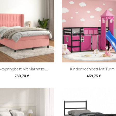
Vorschau
Vorschau


xspringbett Mit Matratze...
Kinderhochbett Mit Turm..
760,70 €
439,73 €