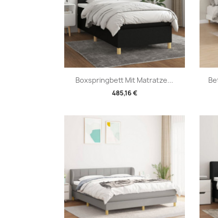
Vorschau

Boxspringbett Mit Matratze...
Be
485,16 €