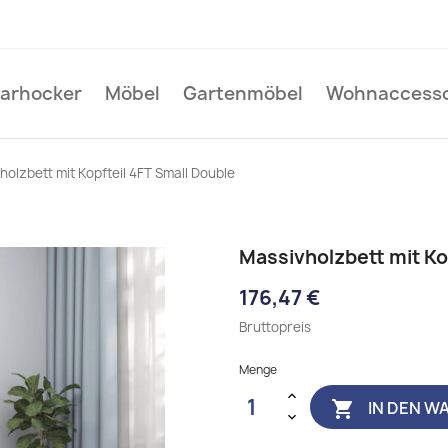
Barhocker
Möbel
Gartenmöbel
Wohnaccesso
holzbett mit Kopfteil 4FT Small Double
Massivholzbett mit Ko
176,47 €
Bruttopreis
Menge
IN DEN W
