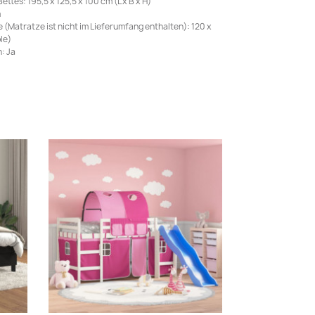
es: 195,5 x 125,5 x 100 cm (L x B x H)
m
(Matratze ist nicht im Lieferumfang enthalten): 120 x
le)
: Ja