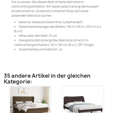
Gut zu wissen: Bei diesem Bett ist keine Matratze im
Lieferumfang enthalten. Wir bieten jedoch eine große Auswahl
an Matratzen an. Du kannst in unserem Shop nach einer
passenden Matratze suchen.
Material: Massives Kiefernholz (unbehandelt)
Gesamtabmessungen des Bettes: 195,5 x 95,5 x 100 cm (L x
B x H)
Höhe unter dem Bett: 21 cm
Geeignete Matratzengröße (Matratze ist nicht im
Lieferumfang enthalten): 90 x 190 cm (B x L) (3FT Single)
Zusammenbau erforderlich: Ja
35 andere Artikel in der gleichen
Kategorie: