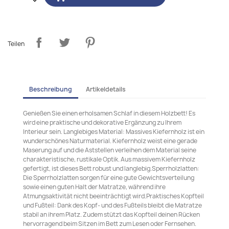
Teilen
Beschreibung
Artikeldetails
Genießen Sie einen erholsamen Schlaf in diesem Holzbett! Es
wird eine praktische und dekorative Ergänzung zu Ihrem
Interieur sein. Langlebiges Material: Massives Kiefernholz ist ein
wunderschönes Naturmaterial. Kiefernholz weist eine gerade
Maserung auf und die Aststellen verleihen dem Material seine
charakteristische, rustikale Optik. Aus massivem Kiefernholz
gefertigt, ist dieses Bett robust und langlebig.Sperrholzlatten:
Die Sperrholzlatten sorgen für eine gute Gewichtsverteilung
sowie einen guten Halt der Matratze, während ihre
Atmungsaktivität nicht beeinträchtigt wird.Praktisches Kopfteil
und Fußteil: Dank des Kopf- und des Fußteils bleibt die Matratze
stabil an ihrem Platz. Zudem stützt das Kopfteil deinen Rücken
hervorragend beim Sitzen im Bett zum Lesen oder Fernsehen.