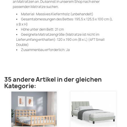
an Matratzen an. Du kannst in unserem Shop nach einer
passenden Matratze suchen.
Material: Massives Kiefernholz (unbehandelt)
Gesamtabmessungen des Bettes: 195,5 x 125,5 x 100 cm (L
x B x H)
Höhe unter dem Bett: 21 cm
Geeignete Matratzengröße (Matratze ist nicht im
Lieferumfang enthalten): 120 x 190 cm (B x L) (4FT Small
Double)
Zusammenbau erforderlich: Ja
35 andere Artikel in der gleichen
Kategorie: