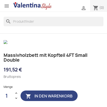

shopping_cart

(0)
search
Massivholzbett mit Kopfteil 4FT Small
Double
191,52 €
Bruttopreis
Menge
IN DEN WARENKORB
