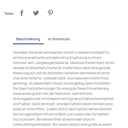
Teilen
Beschreibung
Artikeldetails
Genießen Sie einen erholsamen Schlaf in diesem Holzbett! Es
wird eine praktische und dekorative Ergänzung zu Ihrem
Interieur sein. Langlebiges Material: Massives Kiefernholz ist ein
wunderschönes Naturmaterial. Kiefernholz weist eine gerade
Maserung auf und die Aststellen verleihen dem Material seine
charakteristische, rustikale Optik. Aus massivem Kiefernholz
gefertigt, ist dieses Bett robust und langlebig.Sperrholzlatten:
Die Sperrholzlatten sorgen für eine gute Gewichtsverteilung
sowie einen guten Halt der Matratze, während ihre
Atmungsaktivität nicht beeinträchtigt wird.Praktisches Kopfteil
und Fußteil: Dank des Kopf- und des Fußteils bleibt die Matratze
stabil an ihrem Platz. Zudem stützt das Kopfteil deinen Rücken
hervorragend beim Sitzen im Bett zum Lesen oder Fernsehen.
Gut zu wissen: Bei diesem Bett ist keine Matratze im
Lieferumfang enthalten. Wir bieten jedoch eine große Auswahl